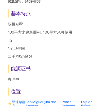
房源编号：34694768
基本特点
双拼别墅
130平方米建筑面积, 100平方米可使用
T2
1个卫生间
二手/状态良好
能源证书
办理中
位置
亚速尔群
São Miguel (Ilha dos
Ponta
Fajã de
岛
Açores)
Delgada
Baixo