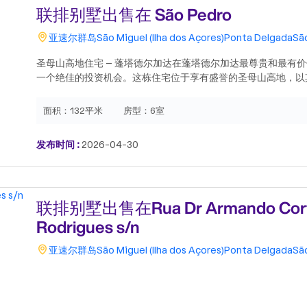
联排别墅出售在 São Pedro
亚速尔群岛
São Miguel (Ilha dos Açores)
Ponta Delgada
Sã
圣母山高地住宅 – 蓬塔德尔加达在蓬塔德尔加达最尊贵和最有
一个绝佳的投资机会。这栋住宅位于享有盛誉的圣母山高地，以
的特色而脱颖而出。该房产拥有非常宽敞的面积和实用的布局，包
间、1 间浴室、阁楼和地下室，提供了多种利用和个性化的可能
面积：
132平米
房型：
6室
个宜人的花园/庭院，非常适合休闲时光或打造一个独特的绿色
足的自然光线、带来宽敞和优雅感觉的高天花板，以及享有海景
发布时间 :
2026-04-30
都是房地产市场上日益受到重视的元素。其地理位置是其最大的
安静、中心且备受追捧的区域，靠近服务、商业和交通枢纽，确
的增值。该房产需要翻新，非常适合那些寻求定制翻新项目或具
的人。这是一个将这栋住宅改造成真正特别的空间的独特机会。
联排别墅出售在Rua Dr Armando Cor
Rodrigues s/n
亚速尔群岛
São Miguel (Ilha dos Açores)
Ponta Delgada
Sã