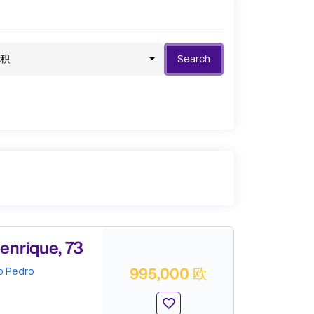
积
Search
nrique, 73
995,000 欧
o Pedro