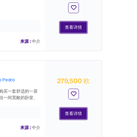
查看详情
来源 :
中介
279,500 欧
o Pedro
购买一套舒适的一居
括一间宽敞的卧室、
储藏室。它还有一个
车场，确保日常生活
查看详情
理位置可轻松前往市
，这都是一个绝佳的
来源 :
中介