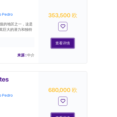
353,500 欧
o Pedro
价值的地区之一，这是
其巨大的潜力和独特
括 6 个宽敞的房
性。在室外，还有一
查看详情
空间。主要亮点包括充
的特权视野——这些
来源 :
中介
优势之一：位于一个
保了生活质量和未来
有高回报潜力的投资
.
tes
680,000 欧
o Pedro