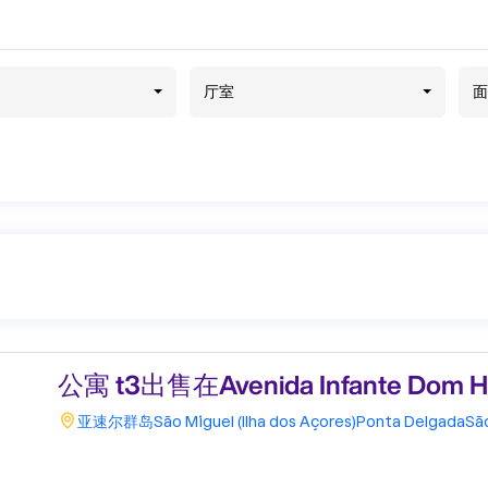
厅室
面
公寓 t3出售在Avenida Infante Dom He
亚速尔群岛
São Miguel (Ilha dos Açores)
Ponta Delgada
Sã