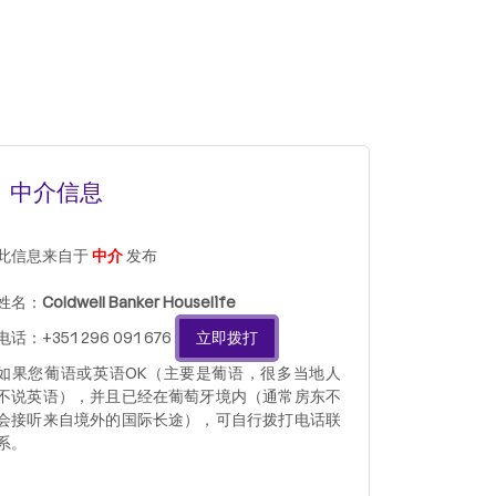
中介信息
此信息来自于
中介
发布
姓名：
Coldwell Banker Houselife
电话：+351 296 091 676
立即拨打
如果您葡语或英语OK（主要是葡语，很多当地人
不说英语），并且已经在葡萄牙境内（通常房东不
会接听来自境外的国际长途），可自行拨打电话联
系。