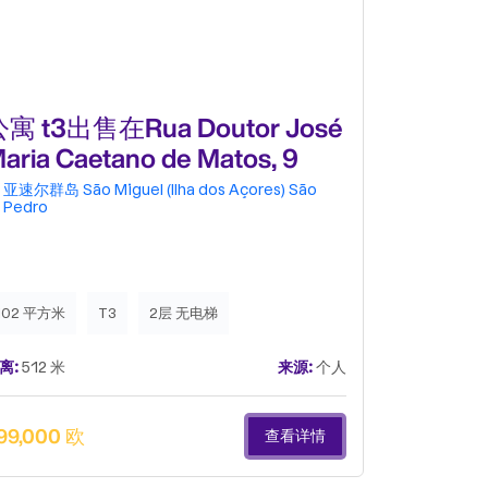
寓 t3出售在Rua Doutor José
小楼房或
aria Caetano de Matos, 9
da Furn
亚速尔群岛
São Miguel (Ilha dos Açores)
São
亚速尔群岛
Pedro
Baixo
102 平方米
T3
2层 无电梯
100 平方米
离:
512 米
来源:
个人
距离:
577 米
99,000 欧
200,000 
查看详情