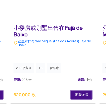
小楼房或别墅出售在Fajã de
公
Baixo
M
a
亚速尔群岛
São Miguel (Ilha dos Açores)
Fajã de
Baixo
285 平方米
T5
含车库
介
距离:
226 米
来源:
中介
距
620,000 欧
2
查看详情