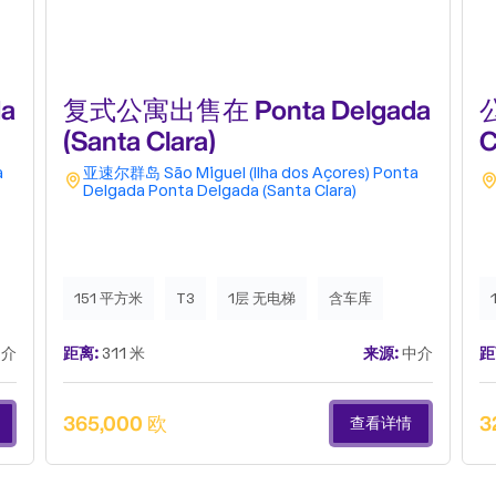
a
复式公寓出售在 Ponta Delgada
公
(Santa Clara)
C
a
亚速尔群岛
São Miguel (Ilha dos Açores)
Ponta
Delgada
Ponta Delgada (Santa Clara)
151 平方米
T3
1层 无电梯
含车库
介
距离:
311 米
来源:
中介
距
365,000 欧
3
查看详情