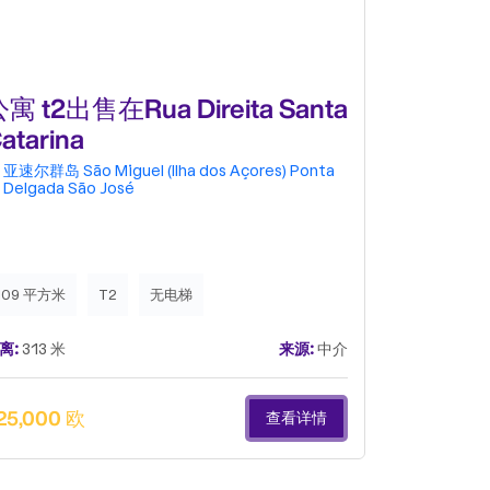
寓 t2出售在Rua Direita Santa
公寓 t3
atarina
亚速尔群岛
São Miguel (Ilha dos Açores)
Ponta
亚速尔群岛
Delgada
São José
Delgada
S
109 平方米
T2
无电梯
179 平方米
离:
313 米
来源:
中介
距离:
315 米
25,000 欧
410,000 
查看详情