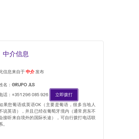
中介信息
此信息来自于
中介
发布
姓名：
GRUPO JLS
电话：+351 296 085 926
立即拨打
如果您葡语或英语OK（主要是葡语，很多当地人
不说英语），并且已经在葡萄牙境内（通常房东不
会接听来自境外的国际长途），可自行拨打电话联
系。