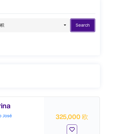
积
Search
ina
325,000 欧
o José