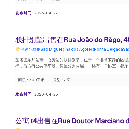
发布时间 :
2026-04-27
联排别墅出售在Rua João do Rêgo, 4
亚速尔群岛
São Miguel (Ilha dos Açores)
Ponta Delgada
Sã
蓬塔德尔加达市中心旁边的联排别墅，位于一个非常安静的区域
行，后方有公共停车场。房屋分为两层。一楼有一个卧室、餐厅
室，以及通往后院、洗衣房和户外厨房的通道。二楼有两个卧室
室。这栋房屋于4年前进行了全面翻新，所有水电、排污、电力
面积：
500平米
房型：
3室
已重新铺设，屋顶和户外区域也进行了翻新。所有卧室都配有电视
插座。户外厨房配有炉灶、抽油烟机、烧烤架和水槽。距离机场
发布时间 :
2026-04-25
保健中心、学校和市中心仅五分钟路程。包含博世和LG电器。.
公寓 t4出售在Rua Doutor Marciano da 