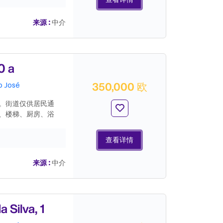
来源 :
中介
0 a
350,000 欧
o José
。街道仅供居民通
、楼梯、厨房、浴
、一个客厅和一个浴
、电视和互联网网络都
查看详情
插座和RJ45互联网
、购物中心、医院、
来源 :
中介
Silva, 1