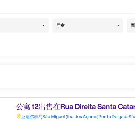
厅室
面
公寓 t2出售在Rua Direita Santa Catar
亚速尔群岛
São Miguel (Ilha dos Açores)
Ponta Delgada
Sã