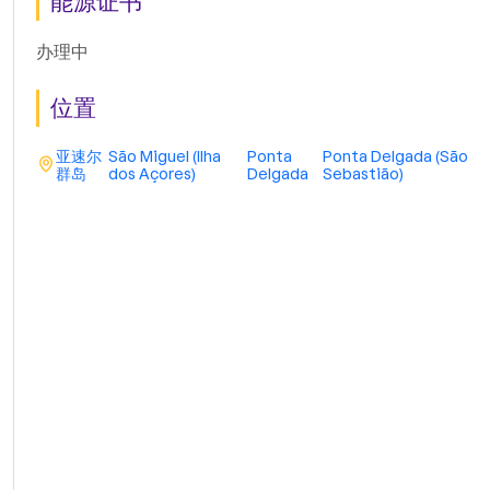
能源证书
办理中
位置
亚速尔
São Miguel (Ilha
Ponta
Ponta Delgada (São
群岛
dos Açores)
Delgada
Sebastião)