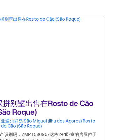
双拼别墅出售在Rosto de Cão
小楼房或
São Roque)
da Praia
亚速尔群岛
São Miguel (Ilha dos Açores)
Rosto
亚速尔群岛
de Cão (São Roque)
de Cão (S
产识别码：ZMPT586967这栋2+1卧室的房屋位于
海滨2+1卧室别墅 