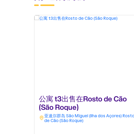
公寓 t3出售在Rosto de Cão
(São Roque)
亚速尔群岛
São Miguel (Ilha dos Açores)
Rost
de Cão (São Roque)