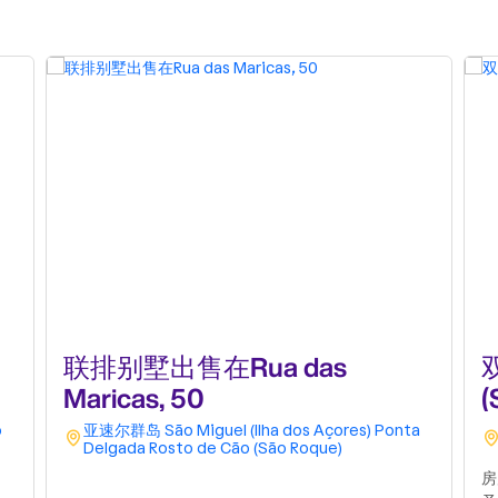
联排别墅出售在Rua das
Maricas, 50
(
o
亚速尔群岛
São Miguel (Ilha dos Açores)
Ponta
Delgada
Rosto de Cão (São Roque)
房