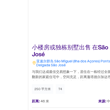
小楼房或独栋别墅出售 在São
José
亚速尔群岛
São Miguel (Ilha dos Açores)
Pont
Delgada
São José
与我们达成最佳交易想象一下，居住在一栋经过全
翻新的家庭住宅中，空间充足，距离蓬塔德尔加达
中心仅几分钟路程。该房产将舒适性、功能性和生
质量融为一体，位于一个安静的住宅区，同时靠近
250 平方米
T4
校、商店和基本服务。房屋共三层，设有一个宽敞
开放式起居和用餐室、一个实用且井井有条的带食
距离:
46 米
来源:
中
储藏室的厨房，以及一个专为家庭聚会设计的迷人