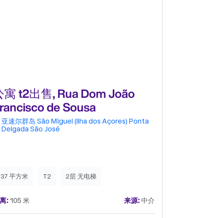
寓 t2出售, Rua Dom João
公寓 t1出
rancisco de Sousa
Resende
亚速尔群岛
São Miguel (Ilha dos Açores)
Ponta
亚速尔群岛
Delgada
São José
Delgada
S
137 平方米
T2
2层 无电梯
92 平方米
离:
105 米
来源:
中介
距离:
115 米