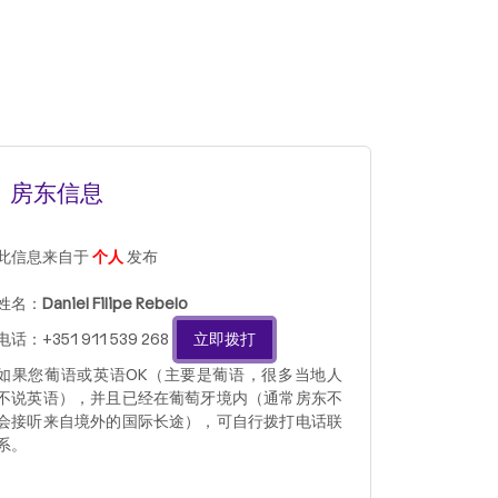
房东信息
此信息来自于
个人
发布
姓名：
Daniel Filipe Rebelo
电话：+351 911 539 268
立即拨打
如果您葡语或英语OK（主要是葡语，很多当地人
不说英语），并且已经在葡萄牙境内（通常房东不
会接听来自境外的国际长途），可自行拨打电话联
系。