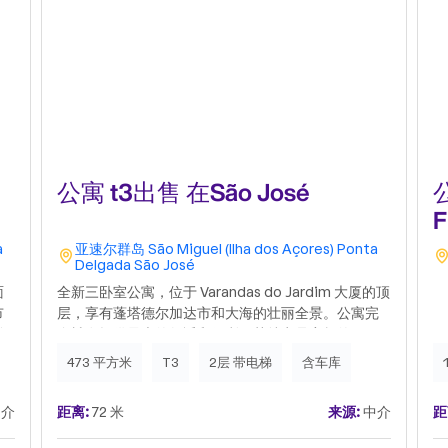
公寓 t3出售 在São José
公
F
a
亚速尔群岛
São Miguel (Ilha dos Açores)
Ponta
Delgada
São José
面
全新三卧室公寓，位于 Varandas do Jardim 大厦的顶
市
层，享有蓬塔德尔加达市和大海的壮丽全景。公寓完
活
全旨在提供最大的舒适和便利，其特点是宽敞的区
学
域，拥有极佳的自然光线，现代设计，线条优雅，以
473 平方米
T3
2层 带电梯
含车库
的
精致和品味为指导，并拥有出色的饰面和良好的自然
品
光线。公寓包括一个接待区、一个开放式客厅和厨
介
距离:
72 米
来源:
中介
距
户
房、3 间带更衣室的套房卧室、4 间浴室和储藏区。它