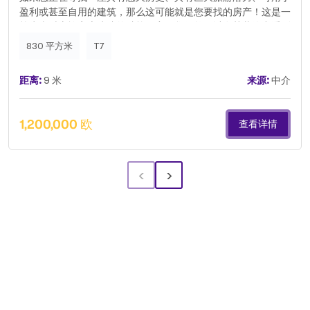
盈利或甚至自用的建筑，那么这可能就是您要找的房产！这是一
栋为当时贵族家庭建造的独栋住宅，您仍然可以在其装饰中看到
木材的细节，以及室内和室外的瓷砖面板，它们经久不衰！这栋
830 平方米
T7
房子有 9 个房间，其中 6 个更适合作为卧室，其余的则是起居
室/公共休息室、2 个厨房、2 个完整的卫生间、一个小教堂、1
距离:
9 米
来源:
中介
个可容纳一辆汽车的车库和另一个可容纳 10 多辆汽车的车库、
阁楼、位于底层的商业空间（以前的五金店）和另一个同样面向
街道的商业空间（两者都有服务卫生间），以及一个带果树和观
1,200,000 欧
查看详情
赏树木的庭院和后院。面积方面（根据地籍和土地注册处的描
述）：土地总面积：739.00 平方米建筑占地面积：355.00 平方
米建筑总面积：830.00 平方米地理位置优越，距离安特罗·德·
‹
›
昆塔尔中学、圣米格尔公园酒店、音乐学院、餐厅、当地商业、
快速通道、2 个免费停车场仅 4 米，步行即可轻松抵达蓬塔德尔
加达市中心。关于蓬塔德尔加达的市政总体规划 (PDM)，该建筑
位于城市区域，被细分为历史中心，并被额外归类为具有公共利
益的房产，这意味着需要维护和重新改造该房产，使其尽可能保
持原始状态，为此，您可以向政府申请无偿援助。其内部改造始
终需要蓬塔德尔加达市议会和亚速尔群岛地区政府的意见。快来
确认我们城市这座美丽的建筑古迹，并赋予它新的生命！.