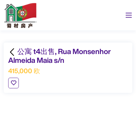
公寓 t4出售, Rua Monsenhor
Almeida Maia s/n
415,000 欧