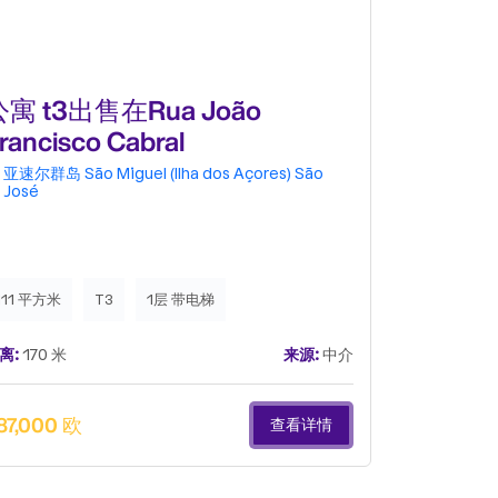
公寓 t3出售在Rua João
小楼房或
rancisco Cabral
da Vitóri
亚速尔群岛
São Miguel (Ilha dos Açores)
São
亚速尔群岛
José
Delgada
S
111 平方米
T3
1层 带电梯
502 平方米
离:
170 米
来源:
中介
距离:
173 米
87,000 欧
360,000 
查看详情