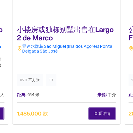
o
小楼房或独栋别墅出售在Largo
2 de Março
F
a
亚速尔群岛
São Miguel (Ilha dos Açores)
Ponta
Delgada
São José
潜
房
而
目
320 平方米
T7
同
。
人
距离:
154 米
来源:
中介
距
点
可
项
1,485,000 欧
2
查看详情
准
一
特