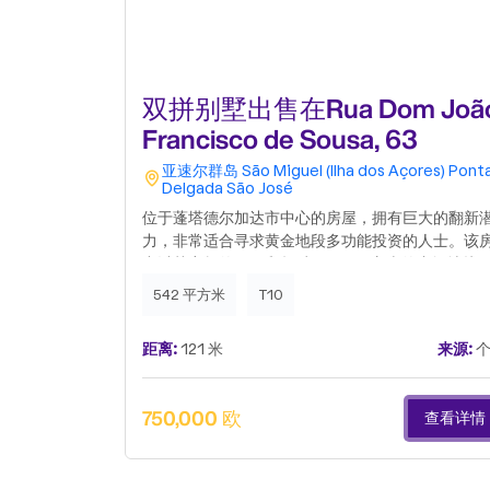
双拼别墅出售在Rua Dom Joã
Francisco de Sousa, 63
亚速尔群岛
São Miguel (Ilha dos Açores)
Pont
Delgada
São José
位于蓬塔德尔加达市中心的房屋，拥有巨大的翻新
力，非常适合寻求黄金地段多功能投资的人士。该
产以其宽敞的面积和超过 2000 平方米的广阔地块
著称，提供了多种用途的可能性，从自住到旅游项
542 平方米
T10
或多户住宅。地块的大小也允许进行扩建和适应不
的概念，使其成为投资者或有远见人士的绝佳机会
距离:
121 米
来源:
个
它还拥有从公共道路进入的多个独立入口，这一特
增强了其使用的灵活性和价值，允许不同的通道和
能的空间配置。它有一个已批准的单户住宅带车库
750,000 欧
查看详情
目，并且已经为开发现代化舒适的解决方案做好了
备。此外，它之前还有一个已批准的旅馆项目，进
步增强了其在旅游业中的高盈利潜力。这是一个独