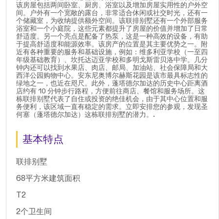
该房屋包括两间卧室、厨房、浴室以及增加房屋实用性的户外空
间。户外有一个宽敞的露台，非常适合休闲或社交时光，还有一
个储藏室，为收纳提供额外空间。该联排别墅还有一个外部服务
浴室和一个小庭院，这些元素都提升了房屋的价值并增加了日常
舒适度。另一个亮点是配备了热泵，这是一种高效的设备，有助
于提高舒适度和能源效率。该房产的位置是其主要优势之一。附
近有各种重要的服务和基础设施，例如：维多利亚学校（一至四
年级基础教育）、坎托达迈亚学校和多明戈斯雷贝洛中学。几分
钟内还可以找到水果店、肉店、邮局、加油站、社会保障局和大
西洋公园购物中心。安东尼奥博尔赫斯花园是该市最具标志性的
绿地之一，也近在咫尺。此外，蓬塔德尔加达的历史中心距离酒
店约有 10 分钟步行路程，方便前往商店、餐馆和服务场所。这
栋联排别墅代表了自住或投资的绝佳机会，由于其中心位置和服
务便利，该区域一直有稳定的需求。立即安排您的参观，发现圣
何塞（蓬塔德尔加达）这栋联排别墅的潜力。.
基本特点
联排别墅
68平方米建筑面积
T2
2个卫生间