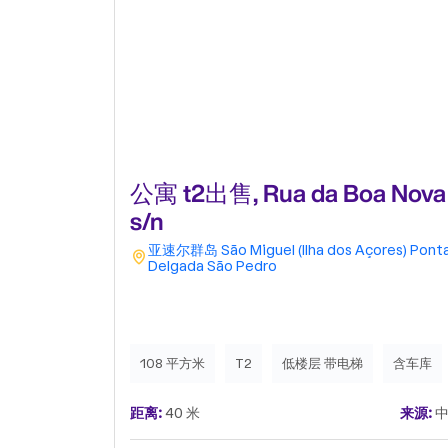
公寓 t2出售, Rua da Boa Nova
s/n
亚速尔群岛
São Miguel (Ilha dos Açores)
Pont
Delgada
São Pedro
108 平方米
T2
低楼层 带电梯
含车库
距离:
40 米
来源:
中