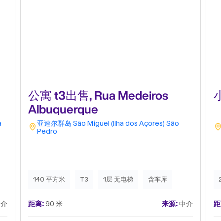
公寓 t3出售, Rua Medeiros
Albuquerque
a
亚速尔群岛
São Miguel (Ilha dos Açores)
São
Pedro
140 平方米
T3
1层 无电梯
含车库
介
距离:
90 米
来源:
中介
距