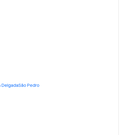
 Delgada
São Pedro