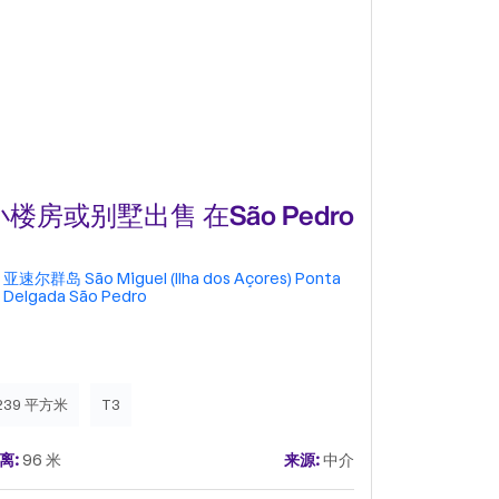
小楼房或别墅出售 在São Pedro
公寓 t2出
Albuqu
亚速尔群岛
São Miguel (Ilha dos Açores)
Ponta
亚速尔群岛
Delgada
São Pedro
Pedro
239 平方米
T3
108 平方米
离:
96 米
来源:
中介
距离:
97 米