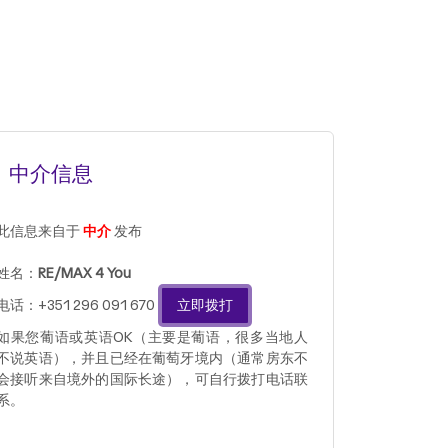
中介信息
此信息来自于
中介
发布
姓名：
RE/MAX 4 You
电话：+351 296 091 670
立即拨打
如果您葡语或英语OK（主要是葡语，很多当地人
不说英语），并且已经在葡萄牙境内（通常房东不
会接听来自境外的国际长途），可自行拨打电话联
系。