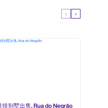
‹
›
排别墅出售, Rua do Negrāo
小楼房或