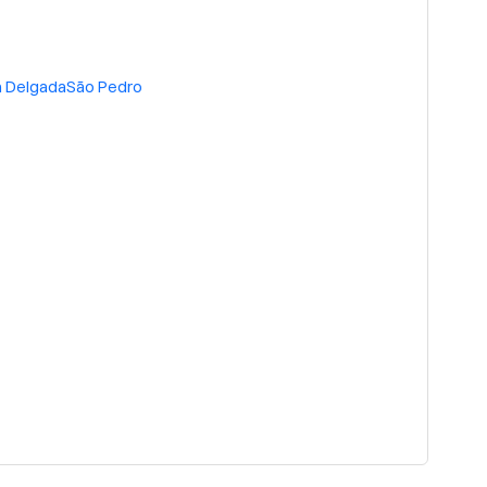
 Delgada
São Pedro