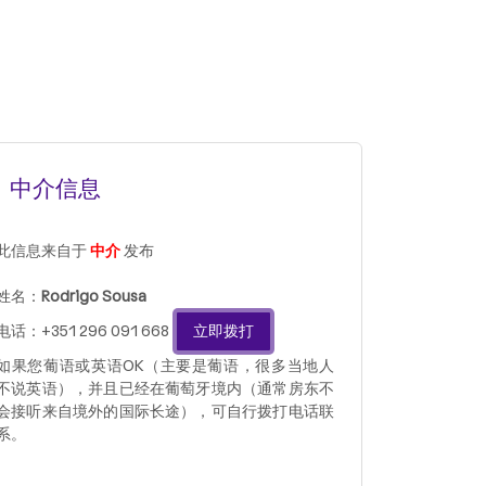
中介信息
此信息来自于
中介
发布
姓名：
Rodrigo Sousa
电话：+351 296 091 668
立即拨打
如果您葡语或英语OK（主要是葡语，很多当地人
不说英语），并且已经在葡萄牙境内（通常房东不
会接听来自境外的国际长途），可自行拨打电话联
系。