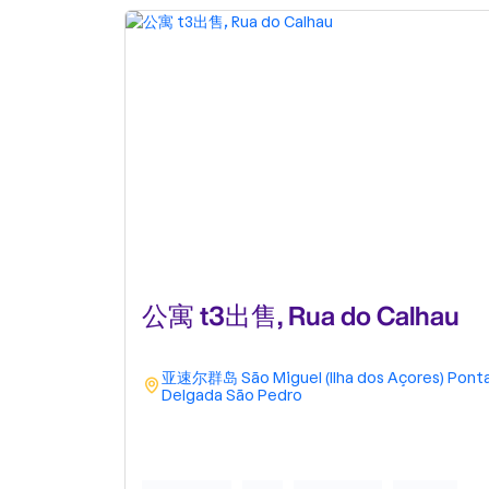
公寓 t3出售, Rua do Calhau
亚速尔群岛
São Miguel (Ilha dos Açores)
Pont
Delgada
São Pedro