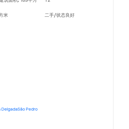
建筑面积, 189平方
T2
平方米
二手/状态良好
 Delgada
São Pedro