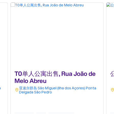
T0单人公寓出售, Rua João de
公
Melo Abreu
a
亚速尔群岛
São Miguel (Ilha dos Açores)
Ponta
Delgada
São Pedro