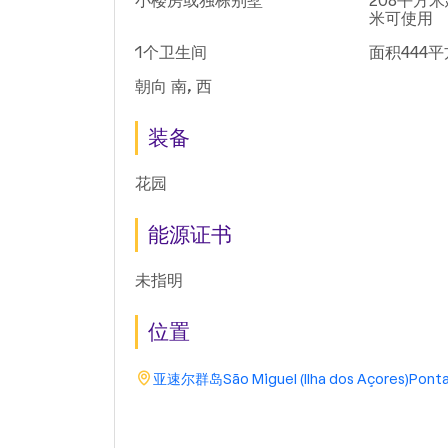
小楼房或独栋别墅
208平方米
米可使用
1个卫生间
面积444
朝向 南, 西
装备
花园
能源证书
未指明
位置
亚速尔群岛
São Miguel (Ilha dos Açores)
Ponta