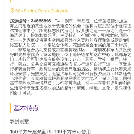
São Pedro, Ponta Delgada
房源编号：34665816
T4+1别墅，带后院，位于蓬塔德尔加达
海之门附近的黄金地段千载难逢的机会！这栋两层别墅位于蓬塔德
尔加达市中心，距离标志性的海之门仅几步之遥——海之门是一个
海滨休闲、旅游和娱乐区。主要特点：4间卧室，可创建第5间卧
室——为家庭提供更多空间或额外收入宽敞的客厅和集成厨房1间
浴室私人后院——非常适合休闲、花园或聚会附属的第二个厨房
——非常适合活动支持或独立租赁烧烤区——与朋友和家人共度美
好时光独家优势：黄金地段：位于蓬塔德尔加达市中心，毗邻海之
门，步行即可到达所有服务设施：超市、药店、学校、餐厅、银
行、商业、公共交通可直接通往海滨步行道和自行车道——享受步
行和骑自行车，欣赏壮丽的景色靠近酒店区、赌场和主要旅游景点
环境安静，光照充足，无需汽车即可完全出行投资潜力：非常适合
当地住宿、长期租赁或旅游开发需求量大的地区，保证升值，回报
高于平均水平生活品质：步行即可完成一切——享受舒适和便利的
生活尽情享受蓬塔德尔加达的精华：海滩、绿地、文化、娱乐和休
闲触手可及。.
基本特点
双拼别墅
150平方米建筑面积, 149平方米可使用