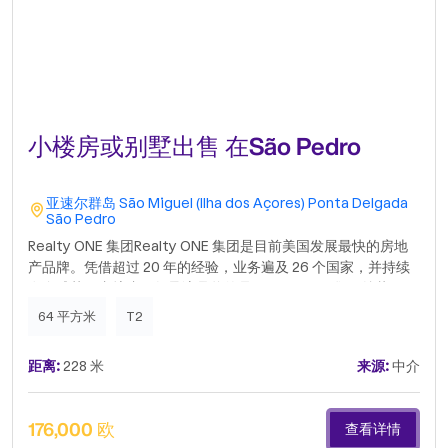
小楼房或别墅出售 在São Pedro
亚速尔群岛
São Miguel (Ilha dos Açores)
Ponta Delgada
São Pedro
Realty ONE 集团Realty ONE 集团是目前美国发展最快的房地
产品牌。凭借超过 20 年的经验，业务遍及 26 个国家，并持续
在全球范围内扩张。领导该品牌的是 Realty ONE 集团总裁
Vinnie Tracey，他曾领导全球领先的房地产公司之一长达 40
64 平方米
T2
年。凭借其丰富的经验，他正将 Realty ONE 集团巩固为美国乃
至全球领先的房地产品牌之一。选择 ONE 的理由以人为本。我
距离:
228 米
来源:
中介
们的顾问接受由业内各领域顶尖专家提供的卓越的国内和国际培
训。所有培训均免费，确保我们的团队能够以最高的效率为您提
供支持。“在您享受生活乐趣的同时，轻松、便捷、安全地买卖
176,000 欧
查看详情
房产。”一处房产，一个梦想，一种生活方式。.