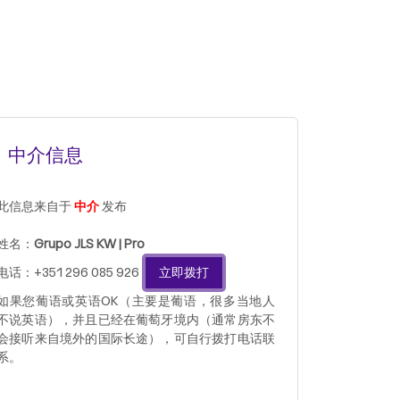
中介信息
此信息来自于
中介
发布
姓名：
Grupo JLS KW | Pro
电话：+351 296 085 926
立即拨打
如果您葡语或英语OK（主要是葡语，很多当地人
不说英语），并且已经在葡萄牙境内（通常房东不
会接听来自境外的国际长途），可自行拨打电话联
系。