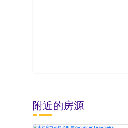
亚速尔群岛
São Miguel (Ilha dos Açores)
Ponta