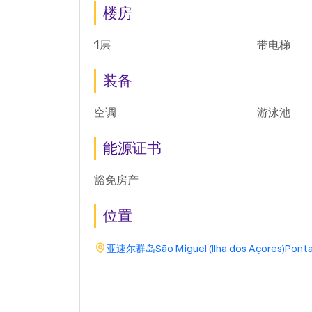
337平方米建筑面积, 336平方
T4
米可使用
露台
Parking sp
the price
嵌入式衣柜
朝向 北, 南,
楼房
1层
带电梯
装备
空调
游泳池
能源证书
豁免房产
位置