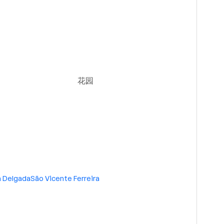
3个卫生间
ace included in
二手/状态良好
 东, 西
无供暖
花园