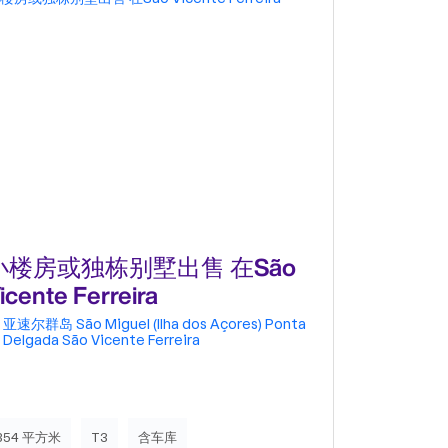
‹
›
小楼房或独栋别墅出售 在São
小楼房或
icente Ferreira
Poço