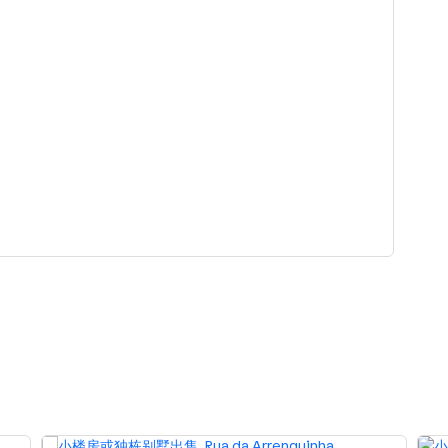
 Delgada
São Vicente Ferreira