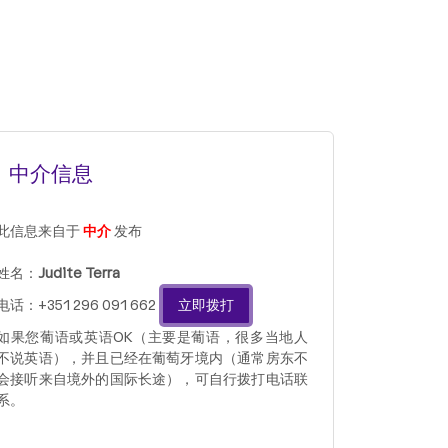
中介信息
此信息来自于
中介
发布
姓名：
Judite Terra
电话：+351 296 091 662
立即拨打
如果您葡语或英语OK（主要是葡语，很多当地人
不说英语），并且已经在葡萄牙境内（通常房东不
会接听来自境外的国际长途），可自行拨打电话联
系。