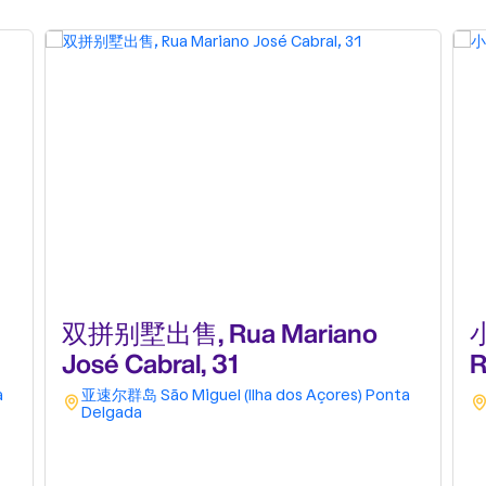
双拼别墅出售, Rua Mariano
José Cabral, 31
R
a
亚速尔群岛
São Miguel (Ilha dos Açores)
Ponta
Delgada