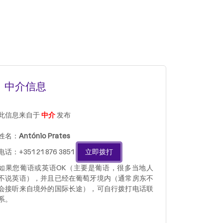
中介信息
此信息来自于
中介
发布
姓名：
António Prates
电话：+351 21 876 3851
立即拨打
如果您葡语或英语OK（主要是葡语，很多当地人
不说英语），并且已经在葡萄牙境内（通常房东不
会接听来自境外的国际长途），可自行拨打电话联
系。