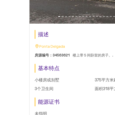
描述
Ponta Delgada
房源编号：34563621
楼上带 5 间卧室的房子。.
基本特点
小楼房或别墅
375平方
3个卫生间
面积318
能源证书
未指明