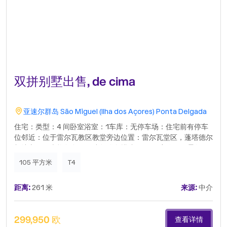
双拼别墅出售, de cima
亚速尔群岛
São Miguel (Ilha dos Açores)
Ponta Delgada
住宅：类型：4 间卧室浴室：1车库：无停车场：住宅前有停车
位邻近：位于雷尔瓦教区教堂旁边位置：雷尔瓦堂区，蓬塔德尔
加达市，圣米格尔岛，亚速尔群岛描述：V4 住宅位于风景如画
的雷尔瓦堂区，在蓬塔德尔加达市，圣米格尔岛，亚速尔群岛。
105 平方米
T4
这栋住宅由四间卧室和一间浴室组成，为整个家庭提供温馨舒适
的环境。虽然没有车库，但该房产以宽敞的露台作为补偿，露台
距离:
261 米
来源:
中介
可欣赏到教区的壮丽景色，让您在放松身心的同时欣赏亚速尔群
岛的美丽景色。住宅位于雷尔瓦教区教堂旁边，这是一个亮点，
赋予住宅特殊的个性，并且靠近当地服务设施，非常便利。土
299,950 欧
查看详情
地：面积为 3080 平方米的平坦土地，位于住宅后面，可从房屋