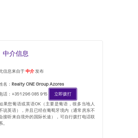
中介信息
此信息来自于
中介
发布
姓名：
Realty ONE Group Azores
电话：+351 296 085 915
立即拨打
如果您葡语或英语OK（主要是葡语，很多当地人
不说英语），并且已经在葡萄牙境内（通常房东不
会接听来自境外的国际长途），可自行拨打电话联
系。