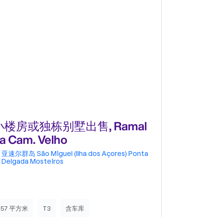
小楼房或独栋别墅出售, Ramal
小楼房或
a Cam. Velho
das Mur
亚速尔群岛
São Miguel (Ilha dos Açores)
Ponta
亚速尔群岛
Delgada
Mosteiros
Delgada
157 平方米
T3
含车库
341 平方米