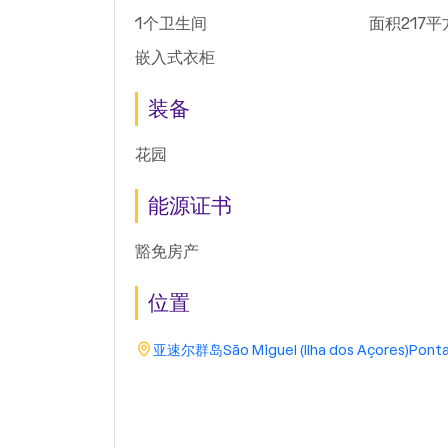
1个卫生间
面积217平
嵌入式衣柜
装备
花园
能源证书
豁免房产
位置
亚速尔群岛
São Miguel (Ilha dos Açores)
Ponta