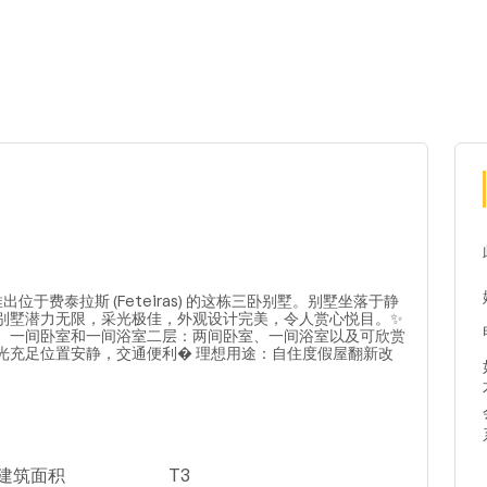
隆重推出位于费泰拉斯 (Feteiras) 的这栋三卧别墅。别墅坐落于静
别墅潜力无限，采光极佳，外观设计完美，令人赏心悦目。✨
、一间卧室和一间浴室二层：两间卧室、一间浴室以及可欣赏
光充足位置安静，交通便利� 理想用途：自住度假屋翻新改
米建筑面积
T3