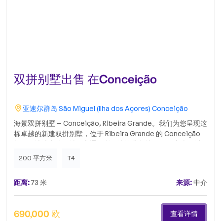
双拼别墅出售 在Conceição
亚速尔群岛
São Miguel (Ilha dos Açores)
Conceição
海景双拼别墅 – Conceição, Ribeira Grande。我们为您呈现这
栋卓越的新建双拼别墅，位于 Ribeira Grande 的 Conceição
教区，地处安静区域，交通便利。该物业占地 333 平方米，以
其优质的装修、一览无余的海景以及靠近商业、服务和学校的优
200 平方米
T4
势而著称。该别墅由两套独立的公寓组成：底层 – T1 公寓（72
平方米）：宽敞实用，配有 2 个嵌入式衣柜，非常适合出租或作
距离:
73 米
来源:
中介
为辅助住宅。 它拥有设备齐全的厨房、开放式客厅、一间舒适
的卧室（套房）和一间社交浴室。1 楼 – T3 公寓（128 平方
米）：面积宽敞，其中 6 个嵌入式衣柜引人注目，这间公寓提
690,000 欧
查看详情
供出色的空间分布。 包括三间卧室（其中两间是套房）、一间