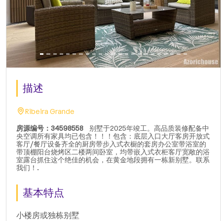
描述
Ribeira Grande
房源编号：34598558
别墅于2025年竣工。高品质装修配备中
央空调所有家具均已包含！！！包含：底层入口大厅客房开放式
客厅/餐厅设备齐全的厨房带步入式衣橱的套房办公室带浴室的
带顶棚阳台烧烤区二楼两间卧室，均带嵌入式衣柜客厅宽敞的浴
室露台抓住这个绝佳的机会，在黄金地段拥有一栋新别墅。联系
我们！.
基本特点
小楼房或独栋别墅