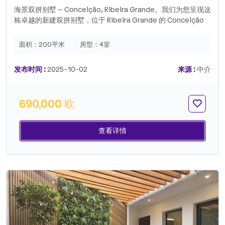
海景双拼别墅 – Conceição, Ribeira Grande。我们为您呈现这
栋卓越的新建双拼别墅，位于 Ribeira Grande 的 Conceição
教区，地处安静区域，交通便利。该物业占地 333 平方米，以
其优质的装修、一览无余的海景以及靠近商业、服务和学校的优
面积：
200平米
房型：
4室
势而著称。该别墅由两套独立的公寓组成：底层 – T1 公寓（72
平方米）：宽敞实用，配有 2 个嵌入式衣柜，非常适合出租或作
发布时间 :
2025-10-02
来源 :
中介
为辅助住宅。 它拥有设备齐全的厨房、开放式客厅、一间舒适
的卧室（套房）和一间社交浴室。1 楼 – T3 公寓（128 平方
米）：面积宽敞，其中 6 个嵌入式衣柜引人注目，这间公寓提
690,000 欧
供出色的空间分布。 包括三间卧室（其中两间是套房）、一间
舒适的客厅、一间设备齐全的现代化厨房、一个可欣赏壮丽海景
的阳台，以及一间带放松按摩浴缸的完整浴室！在室外，该物业
查看详情
拥有带烧烤设施的花园空间，并可停放 3 辆车。非常适合那些寻
求自有住房并获得额外收入的人，或者适合那些希望以独立方式
出租两套公寓的投资者。该物业出售时包含所有家具。不要错过
这个独特的机会，在 Ribeira Grande 最受欢迎的地区之一生活
或投资。总土地面积：333.00 平方米建筑面积：128.40 平方米
总私人建筑面积：200.80 平方米1 楼私人建筑面积：128.40 平
方米底层私人建筑面积：72.40 平方米。.