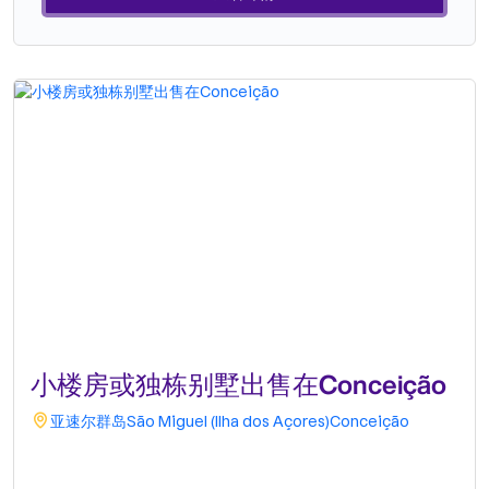
球领先的房地产品牌之一。选择 ONE 的理由Realty ONE 集团
Realty ONE 集团是目前美国发展最快的房地产品牌。拥有超过
20 年的经验，业务遍及 26 个国家，并持续在全球范围内扩
张。Realty ONE 集团总裁 Vinnie Tracey 先生掌舵该品牌，他
曾领导全球领先的房地产公司长达 40 年。凭借其丰富的经验，
他正致力于将 Realty ONE 集团打造成为美国乃至全球领先的房
地产品牌之一。选择 ONE 的理由以人为本。我们的顾问接受来
自业内顶尖专家的国内外一流培训。所有培训均免费，确保团队
能够以最高效率为您提供支持。“在您享受生活乐趣的同时，轻
松快捷、安全无忧地买卖房产。”一处房产，一个梦想，一种生
活方式。.
小楼房或独栋别墅出售在Conceição
亚速尔群岛
São Miguel (Ilha dos Açores)
Conceição