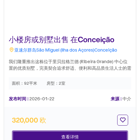
小楼房或别墅出售 在Conceição
亚速尔群岛
São Miguel (Ilha dos Açores)
Conceição
我们隆重推出这栋位于里贝拉格兰德 (Ribeira Grande) 中心位
置的优质别墅，完美契合追求舒适、便利和高品质生活人士的需
求。该房产状况极佳，可拎包入住，处处体现着多年来的精心维
护。别墅面积宽敞，布局合理，为全家人提供舒适便捷的生活空
面积：
92平米
房型：
2室
间。优越的地理位置让您可快速前往商店、服务设施、学校和公
共交通站点，同时便捷连接城市主干道及周边地区。这处位于里
发布时间 :
2026-01-22
来源 :
中介
贝拉格兰德 (Ribeira Grande) 最热门地段之一的房产，无论是
自住还是投资，都是绝佳之选。� 市中心� 状况极佳的别墅�
交通便利� 宽敞的空间Realty ONE GroupRealty ONE Group
320,000 欧
是目前美国发展最快的房地产品牌。凭借超过 20 年的经验，公
司业务遍及 26 个国家，并持续在全球范围内扩张。Realty ONE
品牌的掌舵人是 Vinnie Tracey，他是 Realty ONE Group 的总
查看详情