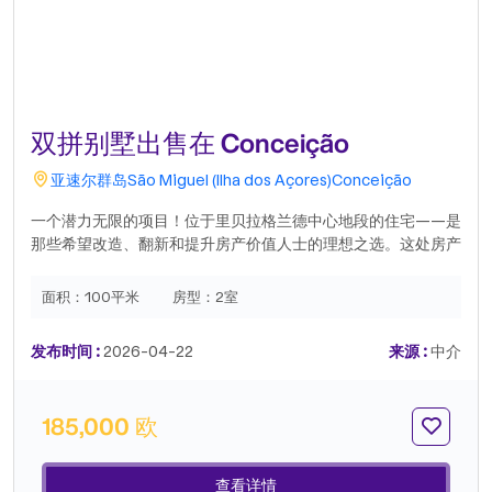
双拼别墅出售在 Conceição
亚速尔群岛
São Miguel (Ilha dos Açores)
Conceição
一个潜力无限的项目！位于里贝拉格兰德中心地段的住宅——是
那些希望改造、翻新和提升房产价值人士的理想之选。这处房产
真正的亮点在于其巨大的潜力。✨ 布局合理� 户外空间�️ 非常
适合全面翻新或打造个性化项目� 翻新后升值潜力巨大� 地理
面积：
100平米
房型：
2室
位置优越靠近各种服务设施、商店，距离海滩仅几分钟路程——
这样的组合越来越受欢迎。� 非常适合投资者、建筑商或想要
发布时间 :
2026-04-22
来源 :
中介
打造专属定制住宅的人士。� 因为有时候，最好的交易源于远
见卓识。Realty ONE Group 目前是美国发展最快的房地产品
牌。凭借超过 20 年的经验，业务遍及 26 个国家，并持续在全
185,000 欧
球范围内扩张。Realty ONE 集团总裁 Vinnie Tracey 先生掌舵
该品牌，他曾领导全球领先的房地产公司长达 40 年。凭借其丰
富的经验，他正致力于将 Realty ONE 集团打造成为美国乃至全
查看详情