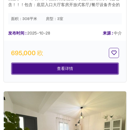
含！！！包含：底层入口大厅客房开放式客厅/餐厅设备齐全的
厨房带步入式衣橱的套房办公室带浴室的带顶棚阳台烧烤区二楼
两间卧室，均带嵌入式衣柜客厅宽敞的浴室露台抓住这个绝佳的
面积：
308平米
房型：
3室
机会，在黄金地段拥有一栋新别墅。联系我们！.
发布时间 :
2025-10-28
来源 :
中介
695,000 欧
查看详情