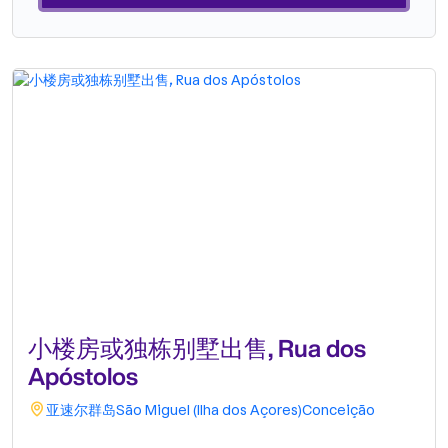
裁，曾领导全球领先的房地产公司长达 40 年。凭借其丰富的经
验，他正致力于将 Realty ONE Group 打造成美国乃至全球领先
的房地产品牌之一。选择 ONE 的理由以人为本。我们的顾问接
受由业内顶尖专家提供的卓越的国内和国际培训。所有培训均免
费，确保我们的团队能够以最高的效率为您提供支持。“在您享
受生活乐趣的同时，轻松、便捷、安全地买卖房产。”一处房
产，一个梦想，一种生活方式。.
小楼房或独栋别墅出售, Rua dos
Apóstolos
亚速尔群岛
São Miguel (Ilha dos Açores)
Conceição