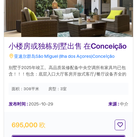
小楼房或独栋别墅出售 在Conceição
亚速尔群岛
São Miguel (Ilha dos Açores)
Conceição
别墅于2025年竣工。高品质装修配备中央空调所有家具均已包
含！！！包含：底层入口大厅客房开放式客厅/餐厅设备齐全的
厨房带步入式衣橱的套房办公室带浴室的带顶棚阳台烧烤区二楼
两间卧室，均带嵌入式衣柜客厅宽敞的浴室露台抓住这个绝佳的
面积：
308平米
房型：
3室
机会，在黄金地段拥有一栋新别墅。联系我们！.
发布时间 :
2025-10-29
来源 :
中介
695,000 欧