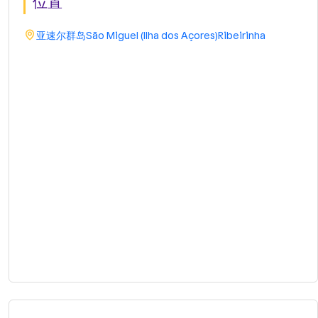
位置
亚速尔群岛
São Miguel (Ilha dos Açores)
Ribeirinha