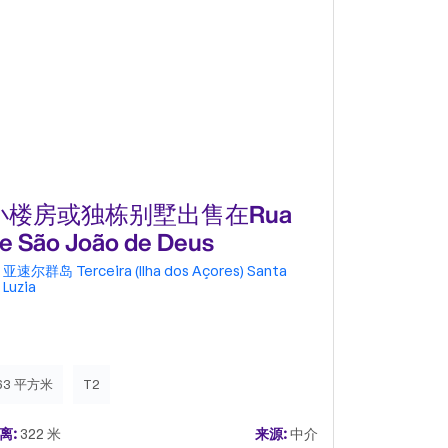
小楼房或独栋别墅出售在Rua
小楼房或
e São João de Deus
de Cima
亚速尔群岛
Terceira (Ilha dos Açores)
Santa
亚速尔群岛
Luzia
Luzia
63 平方米
T2
59 平方米
离:
322 米
来源:
中介
距离:
387 米