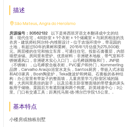
描述
São Mateus, Angra do Heroísmo
房源编号：30562132
以下是将西班牙语文本翻译成中文的结
果：现代住宅，4间卧室 + 1个衣柜 + 1个储藏室 + 与厨房相连的洗
衣房 - 建筑师杜阿尔特·内维斯设计 - 位于农场环境中，带花园的
土地，有超过50年的果树和栗树。2015年1月估值为275,500欧
元。两层楼的住宅和独立车库，可通往住宅。投影石膏覆层，内部
墙壁涂锡。房间里有壁炉。优质材料：非洲硬木地板，带气室和不
锈钢通风口，非洲硬木实心入口门，山毛榉踢脚板和门，JNF锁
（不锈钢），山毛榉胶合板衣柜，PVC窗户和外门，Kommerling
品牌，Carvalho Araújo浴室水龙头，Santos厨房，带嵌入式冰箱
和AEG家具，Bosh陶瓷炉，Teka微波炉和烤箱。石膏板的各种结
构：办公室里有带架子的整面墙，儿童房里学习/卧室区域的隔
断，大房间里悬挂的架子，以及沿着主卧室整面墙的带壁龛的床头
板用于储物。菜园后方有遮阳篷和两个狗窝。距英雄港中心：3公
里。门口有交通工具；距离托马斯·德·博尔巴学院1.5公里。.
基本特点
小楼房或独栋别墅