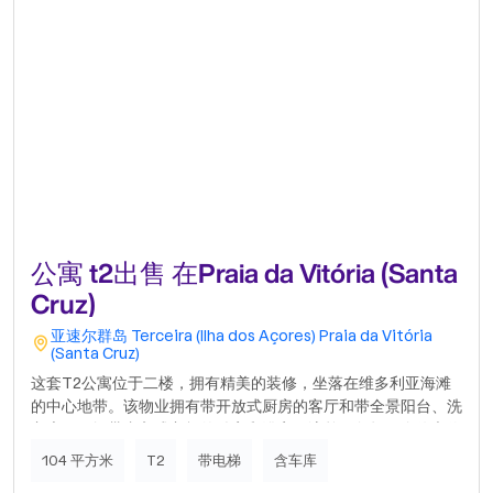
公寓 t2出售 在Praia da Vitória (Santa
Cruz)
亚速尔群岛
Terceira (Ilha dos Açores)
Praia da Vitória
(Santa Cruz)
这套T2公寓位于二楼，拥有精美的装修，坐落在维多利亚海滩
的中心地带。该物业拥有带开放式厨房的客厅和带全景阳台、洗
衣房、两间带嵌入式衣柜的卧室和浴室。该单元包括一个停车位
和地下室的储藏室。窗户为带双层玻璃的铝制框架和电动百叶
104 平方米
T2
带电梯
含车库
窗。地板为木色乙烯基地板，厨房配有防潮MDF和胶合板橱