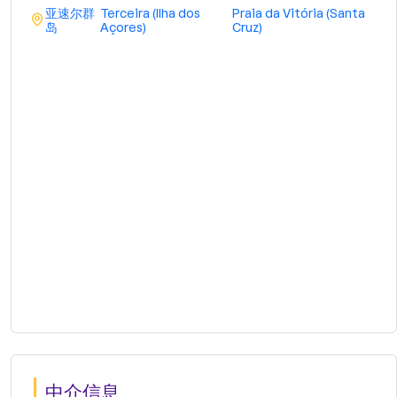
亚速尔群
Terceira (Ilha dos
Praia da Vitória (Santa
岛
Açores)
Cruz)
中介信息