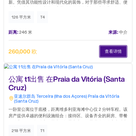
新。凭借其功能性设计和现代化的装饰，对于那些寻求舒适、便
利和优质生活的人来说，这是一个绝佳的选择。该物业包括一个
宽敞的客厅餐厅，采光极佳，一个配备现代化设计的厨房，一个
126 平方米
T4
完整的浴室，两间分布良好且光线充足的卧室。它还拥有私人停
车场和一个宜人的后院。该公寓位于交通便利的区域，靠近交
距离:
246 米
来源:
中介
通、商业和服务设施，在宁静和城市便利之间实现了完美的平
衡。有可能将其分割成水平产权并单独出售。.
260,000 欧
查看详情
公寓 t1出售 在Praia da Vitória (Santa
Cruz)
亚速尔群岛
Terceira (Ilha dos Açores)
Praia da Vitória
(Santa Cruz)
一卧室公寓位于底楼，距离维多利亚海滩中心仅 2 分钟车程。该
房产提供卓越的便利设施组合：接待区、设备齐全的厨房、带餐
厅的客厅、两间卧室（其中一间带窗户）、带淋浴的浴室和洗衣
房。在公寓的后方，有一个带汽车入口的庭院，可通过侧街进
218 平方米
T1
入，从而确保更高的便利性和隐私性。绝佳的商机！立即联系我