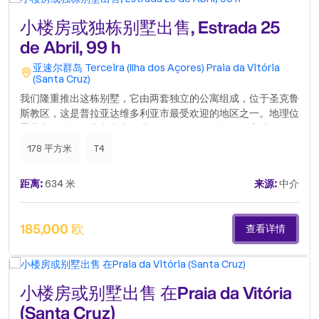
价格：2125欧元João Silva (+351)DS Imobiliária Angra do
小楼房或独栋别墅出售, Estrada 25
Heroísmo许可证编号：20089.
de Abril, 99 h
亚速尔群岛
Terceira (Ilha dos Açores)
Praia da Vitória
(Santa Cruz)
我们隆重推出这栋别墅，它由两套独立的公寓组成，位于圣克鲁
斯教区，这是普拉亚达维多利亚市最受欢迎的地区之一。地理位
置非常优越，距离市中心仅几分钟路程，可轻松前往高速公路，
确保了那些每天通勤或希望靠近所有城市服务设施的人的出行便
178 平方米
T4
利。该房产位于一个成熟且交通便利的区域，拥有各种当地商
店、学校、医疗服务、药店、公共交通和其他基本基础设施，使
距离:
634 米
来源:
中介
日常生活更加实用和舒适。房屋的配置，包括两套独立且不同的
公寓，允许多种用途：从自住并有可能通过出租获得额外收入，
到专门针对长期租赁市场或当地住宿的投资，受益于该地区稳定
185,000 欧
查看详情
和可持续的需求。对于那些寻求功能齐全且位置优越的住房的
人，以及希望在具有升值潜力的市场中获得安全和稳定收入的投
资者来说，这都是一个绝佳的机会。不要错过这个机会，在迷人
的普拉亚达维多利亚市购买一套用途广泛、位置优越且具有巨大
小楼房或别墅出售 在Praia da Vitória
盈利潜力的房产。.
(Santa Cruz)