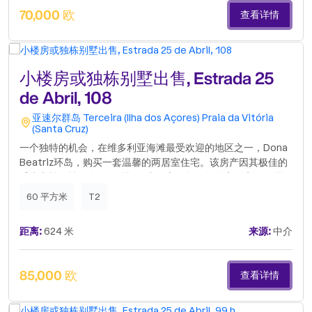
70,000 欧
查看详情
小楼房或独栋别墅出售, Estrada 25
de Abril, 108
亚速尔群岛
Terceira (Ilha dos Açores)
Praia da Vitória
(Santa Cruz)
一个独特的机会，在维多利亚海滩最受欢迎的地区之一，Dona
Beatriz环岛，购买一套温馨的两居室住宅。该房产因其极佳的
采光和战略性的布局而脱颖而出。它包括两间卧室、客厅、厨
房、浴室、带全景阳台以及一个具有存储或其他用途潜力的附属
60 平方米
T2
建筑。无论是作为私人住宅还是投资，它都是理想的选择。其中
心位置方便前往各种服务设施、交通、当地商店和学校，包括
距离:
624 米
来源:
中介
Francisco Ornelas da Câmara学校。这座别墅距离迷人的海滨
长廊仅几分钟路程，在宁静、舒适和生活质量之间实现了完美的
平衡。如果您正在寻找高品质的生活和战略性的位置，那么这就
85,000 欧
查看详情
是理想的房产。立即安排您的参观，来了解您在维多利亚海滩的
未来家园！能源证书：正在办理中土地总面积：544平方米建筑
总面积：60平方米实用面积：40平方米住宅实用面积每平方米