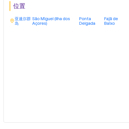
位置
亚速尔群
São Miguel (Ilha dos
Ponta
Fajã de
岛
Açores)
Delgada
Baixo