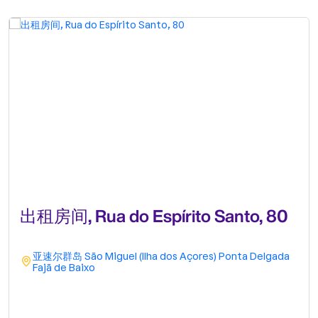
出租房间, Rua do Espírito Santo, 80
亚速尔群岛
São Miguel (Ilha dos Açores)
Ponta Delgada
Fajã de Baixo