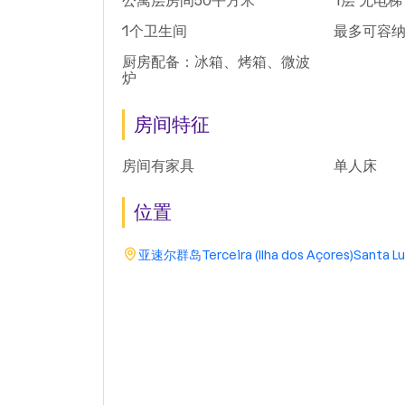
公寓层房间50平方米
1层 无电梯
1个卫生间
最多可容纳
厨房配备：冰箱、烤箱、微波
炉
房间特征
房间有家具
单人床
位置
亚速尔群岛
Terceira (Ilha dos Açores)
Santa Lu