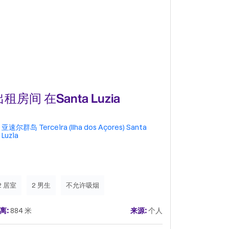
租房间 在Santa Luzia
出租房间, 
Tomás d
亚速尔群岛
Terceira (Ilha dos Açores)
Santa
亚速尔群岛
Luzia
位于Pico da 
里，距离大学
境中，有一个
间单人间和1
4 居室
5
2 居室
2 男生
不允许吸烟
中：水、电和
的客厅和机房
距离:
1.03 公
水的煤气费由
离:
884 米
来源:
个人
服、一张桌子、