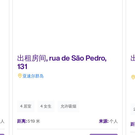
出租房间, rua de São Pedro,
出
131
亚速尔群岛
4 居室
4 女生
允许吸烟
人
距离:
519 米
来源:
个人
距