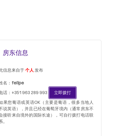
房东信息
此信息来自于
个人
发布
姓名：
felipe
电话：+351 963 289 993
立即拨打
如果您葡语或英语OK（主要是葡语，很多当地人
不说英语），并且已经在葡萄牙境内（通常房东不
会接听来自境外的国际长途），可自行拨打电话联
系。