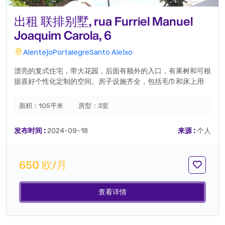
出租 联排别墅, rua Furriel Manuel
Joaquim Carola, 6
Alentejo
Portalegre
Santo Aleixo
漂亮的复式住宅，带大花园，后面有额外的入口，有果树和可根
据喜好个性化定制的空间。房子设施齐全，包括毛巾和床上用
品。厨房配备了电器和用具。两间浴室。位于安静的街道，门口
有停车位。它所在的村庄有运动场、加油站、餐馆、迷你超市、
面积：
105平米
房型：
3室
教堂和小学。周围是美丽的阿连特茹风景，空气清新，您可以在
那里享受田园乐趣。靠近埃什特雷莫斯（20 分钟）、埃尔瓦斯
发布时间 :
2024-09-18
来源 :
个人
（24 分钟）、博尔巴（18 分钟）和巴达霍斯，可通过 A6 高速
公路到达。需要押金和预付 1 个月的租金。优先考虑家庭。只会
回复填写了个人资料的候选人。所需文件：劳动合同、个人所得
650 欧/月
税、最近 3 个月的工资单和葡萄牙身份证件。8 月入住。.
查看详情