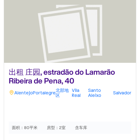
出租 庄园, estradão do Lamarão
Ribeira de Pena, 40
北部地
Vila
Santo
Alentejo
Portalegre
Salvador
区
Real
Aleixo
面积：
80平米
房型：
2室
含车库