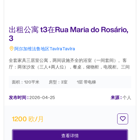
出租公寓 t3在Rua Maria do Rosário,
3
阿尔加维
法鲁地区
Tavira
Tavira
全套家具三居室公寓，两间设施齐全的浴室（一间套间）。客
厅：两张沙发（三人+两人位），餐桌，储物柜，电视柜。三间
卧室均配有嵌入式衣柜：两张双人床 + 一张单人床 + 衣物收纳
家具。设备齐全的厨房：冰箱，洗碗机，洗衣干衣机，储物柜。
面积：
120平米
房型：
3室
1层 带电梯
独立的储藏区。公寓状况无可挑剔，位于宁静的住宅区，靠近商
业区和公共交通。步行 15 分钟可达市中心。.
发布时间 :
2026-04-25
来源 :
个人
1200 欧/月
查看详情