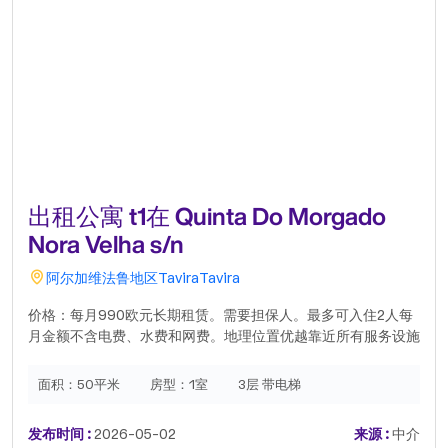
出租公寓 t1在 Quinta Do Morgado
Nora Velha s/n
阿尔加维
法鲁地区
Tavira
Tavira
价格：每月990欧元长期租赁。需要担保人。最多可入住2人每
月金额不含电费、水费和网费。地理位置优越靠近所有服务设施
超市、购物中心、市中心、海滩4个游泳池公寓维护良好。位于
塔维拉最美丽的地区之一，翻新过，现代且宽敞楼内有电梯，门
面积：
50平米
房型：
1室
3层 带电梯
口有所有服务设施。特别强调宽敞、安静、无遮挡的阳台，享有
美妙的景色。绝佳海景非常特别的特色，突出了这个翻新过的房
发布时间 :
2026-05-02
来源 :
中介
产，它就像新的一样，并以精致迷人的细节呈现。现代卧室和设