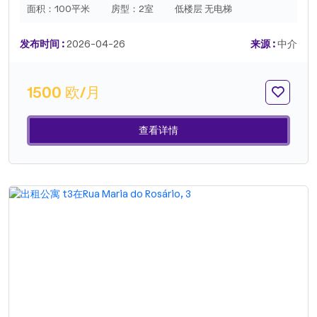
用和优越的地理位置，非常适合那些希望在塔维拉市中心宁静生
面积：
100平米
房型：
2室
低楼层 无电梯
活的人，距离商店、服务、餐厅和该地区壮丽的海滩仅几分钟路
程。该公寓以其独特的周边环境而著称，坐落在一个享有声望的
发布时间 :
2026-04-26
来源 :
中介
公寓楼内，拥有魅力、隐私和建筑质量，提供与众不同的居住体
验。租赁条件：月租：1500.00 欧元2 个月押金年度租赁合同如
需更多信息或安排参观，请联系。.
1500 欧/月
查看详情