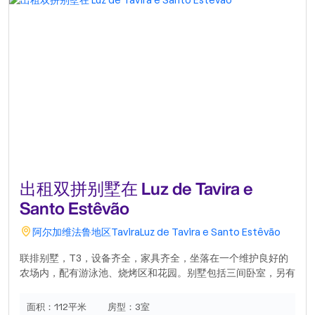
出租双拼别墅在 Luz de Tavira e
Santo Estêvão
阿尔加维
法鲁地区
Tavira
Luz de Tavira e Santo Estêvão
联排别墅，T3，设备齐全，家具齐全，坐落在一个维护良好的
农场内，配有游泳池、烧烤区和花园。别墅包括三间卧室，另有
一间可作为额外卧室的房间，客厅和餐厅，厨房，两间设施齐全
的浴室，以及所有入口。户外空间非常宜人且维护良好。安静的
面积：
112平米
房型：
3室