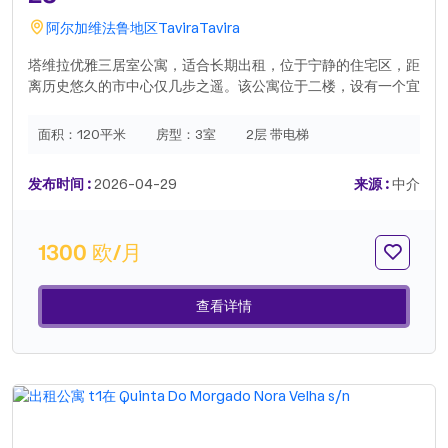
阿尔加维
法鲁地区
Tavira
Tavira
塔维拉优雅三居室公寓，适合长期出租，位于宁静的住宅区，距
离历史悠久的市中心仅几步之遥。该公寓位于二楼，设有一个宜
人的阳台，可欣赏海景，提供明亮放松的居住环境，与周围环境
紧密相连。室内布局经过精心设计，兼顾舒适性和实用性，包括
面积：
120平米
房型：
3室
2层 带电梯
三间比例匀称的卧室和两间浴室，非常适合轻松的日常生活。公
寓以精致的中性风格精心布置，营造出温馨而精致的氛围，同时
发布时间 :
2026-04-29
来源 :
中介
方便租户轻松个性化空间。良好的能源效率确保全年舒适，同时
提高可持续性并控制运营成本。该房产的关键亮点之一是其地理
位置，结合了住宅区的宁静与塔维拉的餐厅、当地商店、服务和
1300 欧/月
休闲区的近距离。它在宁静的生活与方便地享受小镇所提供的一
切之间取得了完美的平衡。对于那些在阿尔加维寻找高质量长期
租赁房产的人来说，无论是作为主要住所还是作为在葡萄牙南部
查看详情
享受更轻松精致生活方式的基地，这处房产都是一个绝佳的机
会。.