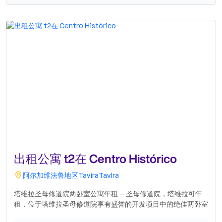
出租公寓 t2在 Centro Histórico
阿尔加维
法鲁地区
Tavira
Tavira
塔维拉圣母修道院两卧室公寓年租 – 圣母修道院，塔维拉可年
租，位于塔维拉圣母修道院享有盛誉的开发项目中的绝佳两卧室
公寓。该物业家具齐全，设备齐全，可立即入住，提供舒适、实