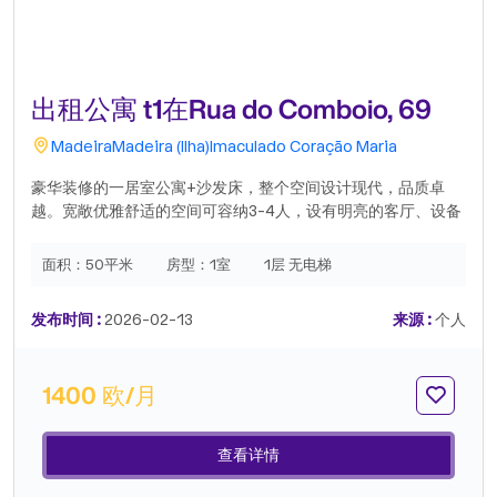
出租公寓 t1在Rua do Comboio, 69
Madeira
Madeira (Ilha)
Imaculado Coração Maria
豪华装修的一居室公寓+沙发床，整个空间设计现代，品质卓
越。宽敞优雅舒适的空间可容纳3-4人，设有明亮的客厅、设备
齐全的厨房和现代化的浴室。公寓位于宁静的区域，距离丰沙尔
市中心仅10分钟步行路程，交通便利，可轻松前往商店、餐厅
面积：
50平米
房型：
1室
1层 无电梯
和公共交通。是追求舒适、时尚和高品质住宿的客人的理想选
择。.
发布时间 :
2026-02-13
来源 :
个人
1400 欧/月
查看详情