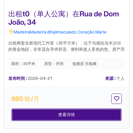
出租t0（单人公寓）在Rua de Dom
João, 34
Madeira
Madeira (Ilha)
Imaculado Coração Maria
出租两套全新现代工作室（35平方米），位于马德拉岛丰沙尔
的黄金地段，非常适合寻求舒适、便利和迷人景色的您。房产亮
点：状态：全新、配备齐全，可立即入住。位置：距离市中心仅
5 至 10 分钟步行路程。景观：可欣赏丰沙尔湾的壮丽全景，视
面积：
35平米
房型：
开间
低楼层 无电梯
野开阔，永不遮挡。便利设施：门口即是公共交通，停车方便。
租赁条件：月租金：€1,200. 00包含项目：水费、电费和高速
发布时间 :
2026-04-21
来源 :
个人
互联网（月底无意外费用！）。合同期限：最短 4 个月，最长
12 个月。入住费用：1 个月租金 + 1 个月押金。.
980 欧/月
查看详情