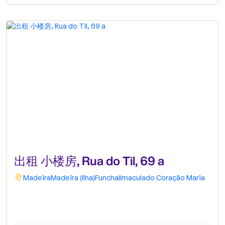
出租 小楼房, Rua do Til, 69 a
Madeira
Madeira (Ilha)
Funchal
Imaculado Coração Maria