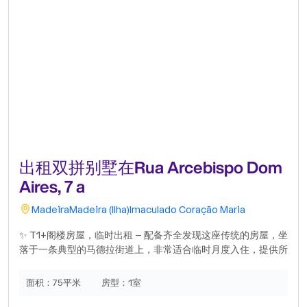
出租双拼别墅在Rua Arcebispo Dom
Aires, 7 a
Madeira
Madeira (Ilha)
Imaculado Coração Maria
✨ T1+阁楼房屋，临时出租 – 配备齐全发现这座传统的房屋，坐
落于一条典型的马德拉街道上，非常适合临时月度入住，提供所
有舒适和隐私。房屋设有一个宜人的户外庭院，非常适合休闲时
光、户外用餐或仅仅是放松身心。室内您会发现：• 舒适的客厅
面积：
75平米
房型：
1室
配有电影投影仪，非常适合在家中打造真正的电影之夜• 配备齐