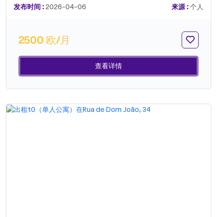
全的厨房，拥有所有必要的电器和餐具• 舒适的卧室• 配备齐全
发布时间 :
2026-04-06
来源 :
个人
的浴室• 阁楼配有一张1.80米的双人床，营造出宽敞舒适的空间
房屋还包括：• 配备洗衣机和烘干机、熨斗和熨衣板的洗衣房•
功能齐全的空间，可立即入住，所有细节都经过精心考虑，以实
2500 欧/月
现实用舒适的入住体验非常适合那些寻求高质量、舒适且温馨氛
围的临时解决方案的人。如需更多信息或安排参观，请联系我
们。.
查看详情