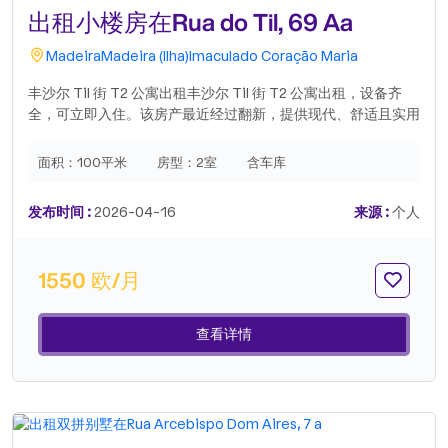
出租小楼房在Rua do Til, 69 Aa
Madeira
Madeira (Ilha)
Imaculado Coração Maria
丰沙尔 Til 街 T2 公寓出租丰沙尔 Til 街 T2 公寓出租，设备齐
全，可立即入住。该房产最近经过翻新，提供现代、舒适且实用
的居住环境。公寓设有 2 间卧室、设备齐全的厨房（包括洗衣机
和烘干机）、温馨的客厅和采光充足的区域。公寓已配备家具，
面积：
100平米
房型：
2室
含车库
可立即入住。还包括一个停车位，这是该地区的一大优势。关于
该地区：该地区宁静且为住宅区，但交通便利，可轻松前往丰沙
发布时间 :
2026-04-16
来源 :
个人
尔市中心。附近有各种服务和便利设施，如超市、咖啡馆、面包
店、药店、学校和公共交通。该地区还可快速通往主要道路，方
便前往城市其他地区。非常适合那些在丰沙尔寻找舒适、便利和
1550 欧/月
优越地理位置的人。.
查看详情