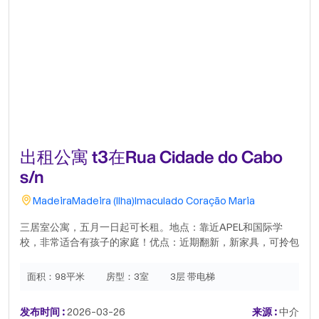
出租公寓 t3在Rua Cidade do Cabo
s/n
Madeira
Madeira (Ilha)
Imaculado Coração Maria
三居室公寓，五月一日起可长租。地点：靠近APEL和国际学
校，非常适合有孩子的家庭！优点：近期翻新，新家具，可拎包
入住！设施：阳台，非常适合户外放松步行可达的商业和服务靠
近市中心，地理位置便利价格：1800元/月 + 杂费不接受宠物联
面积：
98平米
房型：
3室
3层 带电梯
系我们获取更多信息或安排参观。.
发布时间 :
2026-03-26
来源 :
中介