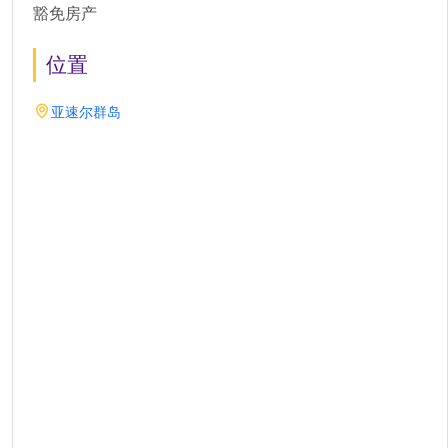
豁免房产
位置
亚速尔群岛