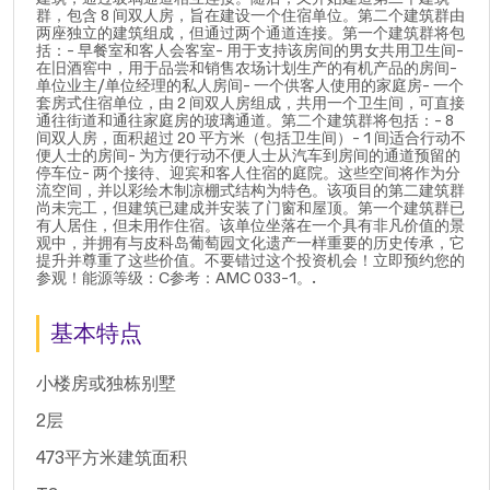
群，包含 8 间双人房，旨在建设一个住宿单位。第二个建筑群由
两座独立的建筑组成，但通过两个通道连接。第一个建筑群将包
括：- 早餐室和客人会客室- 用于支持该房间的男女共用卫生间-
在旧酒窖中，用于品尝和销售农场计划生产的有机产品的房间-
单位业主/单位经理的私人房间- 一个供客人使用的家庭房- 一个
套房式住宿单位，由 2 间双人房组成，共用一个卫生间，可直接
通往街道和通往家庭房的玻璃通道。第二个建筑群将包括：- 8
间双人房，面积超过 20 平方米（包括卫生间）- 1 间适合行动不
便人士的房间- 为方便行动不便人士从汽车到房间的通道预留的
停车位- 两个接待、迎宾和客人住宿的庭院。这些空间将作为分
流空间，并以彩绘木制凉棚式结构为特色。该项目的第二建筑群
尚未完工，但建筑已建成并安装了门窗和屋顶。第一个建筑群已
有人居住，但未用作住宿。该单位坐落在一个具有非凡价值的景
观中，并拥有与皮科岛葡萄园文化遗产一样重要的历史传承，它
提升并尊重了这些价值。不要错过这个投资机会！立即预约您的
参观！能源等级：C参考：AMC 033-1。.
基本特点
小楼房或独栋别墅
2层
473平方米建筑面积