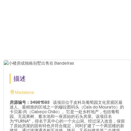
描述
Madalena
房源编号：34981593
该项目位于皮科岛葡萄园文化景观区最
迷人、最精致的区域之一的穆拉图码头（Cais do Mourato）的
卡贝索·尚（Cabeço Chão）。它是一处乡村地产，包括葡萄
园、无花果树、蓄水池和一座原始的石头房屋。该项目名
为“FURNA”，得名于其中心的一个火山洞。经过深入改造，保留
了原始房屋的固有特色并符合规定，同时扩建了一个两层楼的新
建筑，通过玻璃通道相互连接。随后，又开始建造第二个建筑