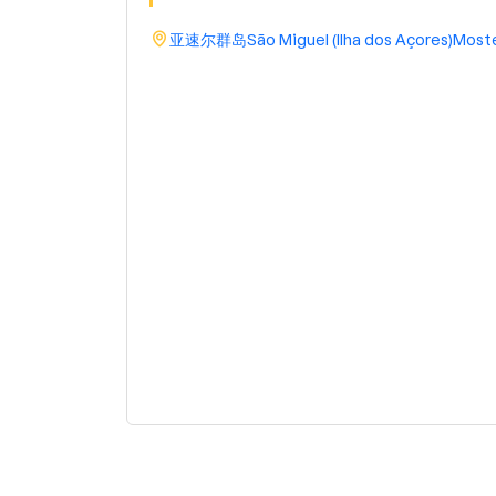
亚速尔群岛
São Miguel (Ilha dos Açores)
Moste