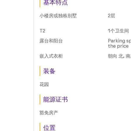
基本特点
小楼房或独栋别墅
2层
T2
1个卫生间
露台和阳台
Parking sp
the price
嵌入式衣柜
朝向 北, 南,
装备
花园
能源证书
豁免房产
位置