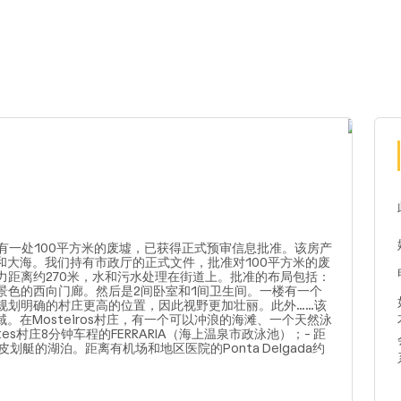
有一处100平方米的废墟，已获得正式预审信息批准。该房产
村庄和大海。我们持有市政厅的正式文件，批准对100平方米的废
力距离约270米，水和污水处理在街道上。批准的布局包括：
景色的西向门廊。然后是2间卧室和1间卫生间。一楼有一个
规划明确的村庄更高的位置，因此视野更加壮丽。此外……该
域。在Mosteiros村庄，有一个可以冲浪的海滩、一个天然泳
es村庄8分钟车程的FERRARIA（海上温泉市政泳池）；- 距
划皮划艇的湖泊。距离有机场和地区医院的Ponta Delgada约