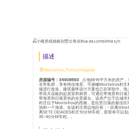
描述
Mosteiros, Ponta Delgada
房源编号：34908693
占地8816平方米的房产，
非常私密，享有绝佳海景。可俯瞰Mosteiros
墟进行改造。建筑最终设计方案也已在审批中。电
带高天花板的起居室和厨房，可通往带海景和日落
带海景和日落景色的全景露台。该房产位于比城市
村庄位于Mosteiros的西侧，是欣赏日落的最佳区
池和一个渔港。在该村庄周边地区有：- 距离Ginet
离SETE CIDADES村庄10分钟车程，那里有可以
35-40分钟车程。.