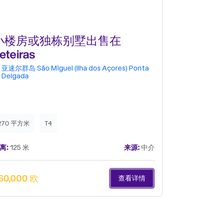
小楼房或独栋别墅出售在
小楼房或
eteiras
dos Viúv
亚速尔群岛
São Miguel (Ilha dos Açores)
Ponta
亚速尔群岛
Delgada
Delgada
270 平方米
T4
322 平方米
离:
125 米
来源:
中介
距离:
792 米
60,000 欧
589,000 
查看详情