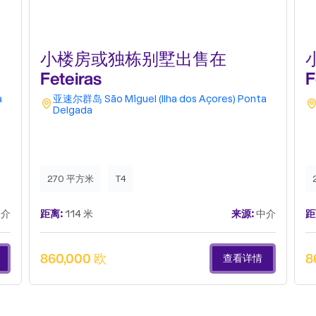
小楼房或独栋别墅出售在
Feteiras
F
a
亚速尔群岛
São Miguel (Ilha dos Açores)
Ponta
Delgada
270 平方米
T4
介
距离:
114 米
来源:
中介
距
860,000 欧
8
查看详情