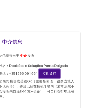
中介信息
此信息来自于
中介
发布
姓名：
Decisões e Soluções Ponta Delgada
电话：+351 296 091 661
立即拨打
如果您葡语或英语OK（主要是葡语，很多当地人
不说英语），并且已经在葡萄牙境内（通常房东不
会接听来自境外的国际长途），可自行拨打电话联
系。