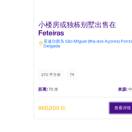
小楼房或独栋别墅出售在
Feteiras
亚速尔群岛
São Miguel (Ilha dos Açores)
Pont
Delgada
270 平方米
T4
距离:
70 米
来源:
中
860,000 欧
查看详情