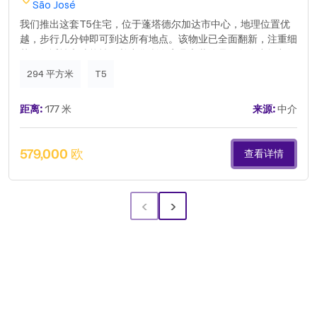
São José
我们推出这套T5住宅，位于蓬塔德尔加达市中心，地理位置优
越，步行几分钟即可到达所有地点。该物业已全面翻新，注重细
节、舒适性和功能性，并出售所有家具和装饰品。每个空间都经
过精心设计，提供温馨、现代且可立即入住的体验，无需任何额
294 平方米
T5
外投资。它拥有五间卧室，包括一间套房，宽敞明亮的公共区
域，并受益于蓬塔德尔加达最大的庭院之一，这在市中心是一个
距离:
177 米
来源:
中介
真正的优势，非常适合休闲、聚会或未来的升值。此外，它还拥
有有效的本地住宿许可证，允许未来的业主立即开始旅游运营，
在一个成熟且需求强劲的市场中。对于那些寻求安全、盈利且可
579,000 欧
查看详情
立即使用的投资，或在城市中心拥有一套与众不同的住宅的人来
说，这是一个难得的机会，舒适、位置和潜力在一处房产中结
合。.
‹
›