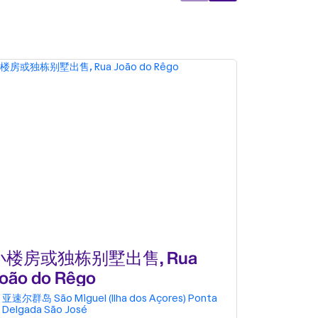
小楼房或独栋别墅出售, Rua
公寓 t2出
oão do Rêgo
亚速尔群岛
São Miguel (Ilha dos Açores)
Ponta
亚速尔群岛
Delgada
São José
Delgada
S