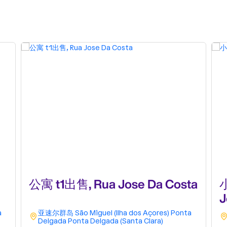
公寓 t1出售, Rua Jose Da Costa
J
a
亚速尔群岛
São Miguel (Ilha dos Açores)
Ponta
Delgada
Ponta Delgada (Santa Clara)