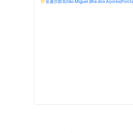
亚速尔群岛
São Miguel (Ilha dos Açores)
Ponta