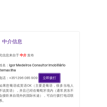
中介信息
此信息来自于
中介
发布
姓名：
Igor Medeiros Consultor Imobiliário
Remax Ilha
电话：+351 296 085 909
立即拨打
如果您葡语或英语OK（主要是葡语，很多当地人
不说英语），并且已经在葡萄牙境内（通常房东不
会接听来自境外的国际长途），可自行拨打电话联
系。