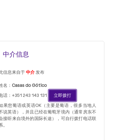
中介信息
此信息来自于
中介
发布
姓名：
Casas do Gótico
电话：+351 243 143 131
立即拨打
如果您葡语或英语OK（主要是葡语，很多当地人
不说英语），并且已经在葡萄牙境内（通常房东不
会接听来自境外的国际长途），可自行拨打电话联
系。