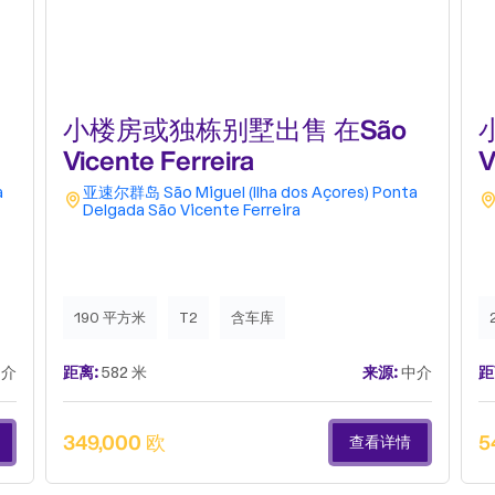
小楼房或独栋别墅出售 在São
Vicente Ferreira
V
a
亚速尔群岛
São Miguel (Ilha dos Açores)
Ponta
Delgada
São Vicente Ferreira
190 平方米
T2
含车库
介
距离:
582 米
来源:
中介
距
349,000 欧
5
查看详情