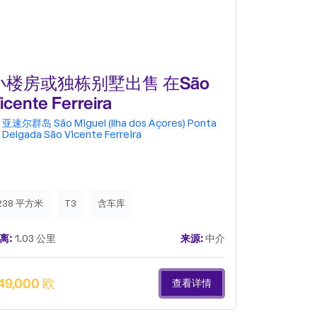
小楼房或独栋别墅出售 在São
小楼房或别
icente Ferreira
Luz
亚速尔群岛
São Miguel (Ilha dos Açores)
Ponta
亚速尔群岛
Delgada
São Vicente Ferreira
Delgada
238 平方米
T3
含车库
110 平方米
离:
1.03 公里
来源:
中介
距离:
1.13 公
49,000 欧
310,000 
查看详情