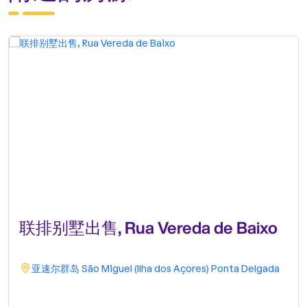
联排别墅出售, Rua Vereda de Baixo
亚速尔群岛
São Miguel (Ilha dos Açores)
Ponta Delgada