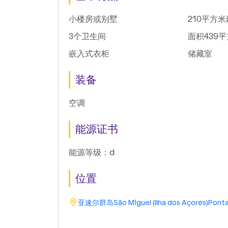
小楼房或别墅
210平方
3个卫生间
面积439
嵌入式衣柜
储藏室
装备
空调
能源证书
能源等级：d
位置
亚速尔群岛
São Miguel (Ilha dos Açores)
Ponta