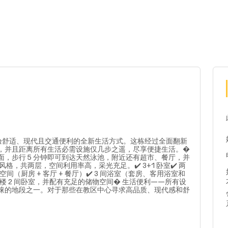
舒适、现代且交通便利的全新生活方式。这栋经过全面翻新
，并且距离所有生活必需设施仅几步之遥，尽享便捷生活。�
，步行 5 分钟即可到达天然泳池，附近还有超市、餐厅，并
，共两层，空间利用率高，采光充足。✔️ 3+1 卧室✔️ 两
空间（厨房 + 客厅 + 餐厅）✔️ 3 间浴室（套房、客用浴室和
 二楼 2 间卧室，并配有充足的储物空间� 生活便利——所有设
睐的地段之一。对于那些在教区中心寻求高品质、现代感和舒