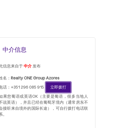
中介信息
此信息来自于
中介
发布
姓名：
Realty ONE Group Azores
电话：+351 296 085 915
立即拨打
如果您葡语或英语OK（主要是葡语，很多当地人
不说英语），并且已经在葡萄牙境内（通常房东不
会接听来自境外的国际长途），可自行拨打电话联
系。