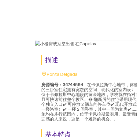
描述
Ponta Delgada
房源编号：34744594
在卡佩拉斯中心地带，体验
的三卧室住宅拥有宽敞的空间、现代化的室内设计
位于卡佩拉斯中心地段的黄金地段，学校就在街对面
且可快速前往整个教区。� 翻新后的住宅采用现代风格
个独立入口✔️ 可停放 2 辆车的停车位✔️ 现代开放式
一楼浴室）✔️ 一楼 2 间卧室，其中一间为套房✔️
施均在步行范围内，位于卡佩拉斯最实用、最受青
适感的人来说，这是一个难得的机会。.
基本特点