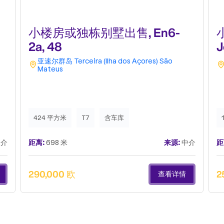
e
小楼房或独栋别墅出售, En6-
2a, 48
J
B
亚速尔群岛
Terceira (Ilha dos Açores)
São
Mateus
424 平方米
T7
含车库
介
距离:
698 米
来源:
中介
距
290,000 欧
2
查看详情