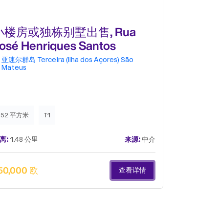
小楼房或独栋别墅出售, Rua
小楼房或
osé Henriques Santos
Chã
arros, 6
亚速尔群岛
Terceira (Ilha dos Açores)
São
亚速尔群岛
Mateus
339 平方米
152 平方米
T1
距离:
1.6 公里
离:
1.48 公里
来源:
中介
450,000 
50,000 欧
查看详情