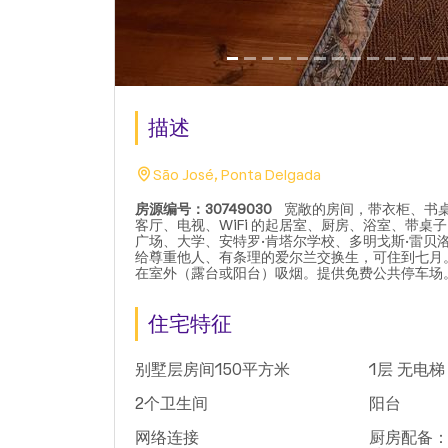
描述
São José, Ponta Delgada
房源编号：30749030
宽敞的房间，带衣柜、书桌
客厅、电视、WiFi 的起居室、厨房、浴室、带桌
广场、大学、安特罗·肯塔尔学校、多明戈斯·雷贝
给尊重他人、有条理的爱尔兰交换生，可住到七月
在室外（露台或阳台）吸烟。提供免费公共停车场。
住宅特征
别墅层房间150平方米
1层 无电梯
2个卫生间
阳台
网络连接
厨房配备