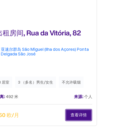
租房间, Rua da Vitória, 82
出租房间, 
D
亚速尔群岛
São Miguel (Ilha dos Açores)
Ponta
亚速尔群岛
Delgada
São José
Delgada
P
3 居室
3 （多名）男生/女生
不允许吸烟
2 居室
6
离:
492 米
来源:
个人
距离:
512 米
50 欧/月
370 欧/月
查看详情