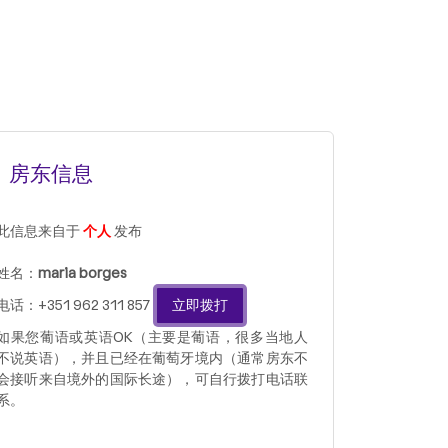
房东信息
此信息来自于
个人
发布
姓名：
maria borges
电话：+351 962 311 857
立即拨打
如果您葡语或英语OK（主要是葡语，很多当地人
不说英语），并且已经在葡萄牙境内（通常房东不
会接听来自境外的国际长途），可自行拨打电话联
系。