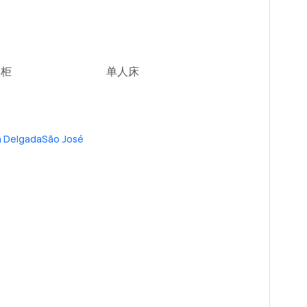
衣柜
单人床
 Delgada
São José