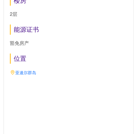
楼房
2层
能源证书
豁免房产
位置
亚速尔群岛