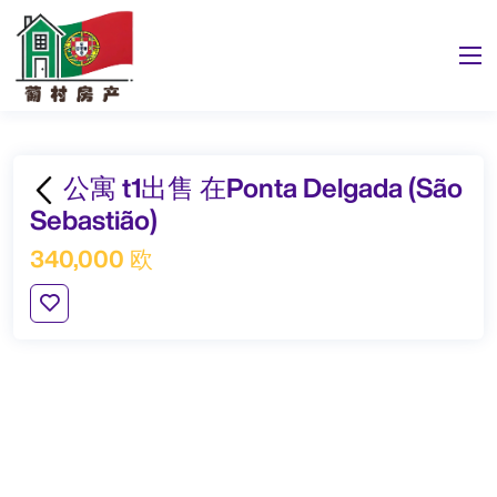
公寓 t1出售 在Ponta Delgada (São
Sebastião)
340,000 欧