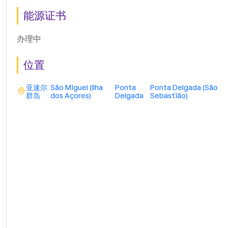
能源证书
办理中
位置
亚速尔
São Miguel (Ilha
Ponta
Ponta Delgada (São
群岛
dos Açores)
Delgada
Sebastião)