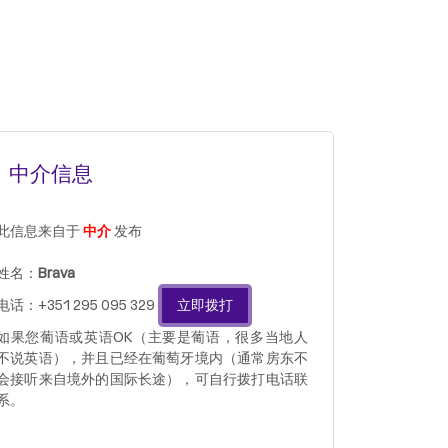
中介信息
此信息来自于
中介
发布
姓名：
Brava
电话：+351 295 095 329
立即拨打
如果您葡语或英语OK（主要是葡语，很多当地人
不说英语），并且已经在葡萄牙境内（通常房东不
会接听来自境外的国际长途），可自行拨打电话联
系。