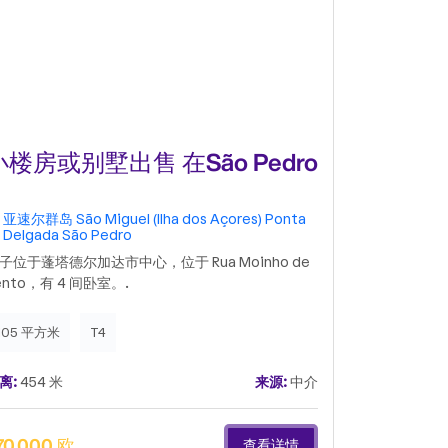
小楼房或别墅出售 在São Pedro
公寓 t3出
Gonçalo
亚速尔群岛
São Miguel (Ilha dos Açores)
Ponta
亚速尔群岛
Delgada
São Pedro
Delgada
S
子位于蓬塔德尔加达市中心，位于 Rua Moinho de
ento，有 4 间卧室。.
105 平方米
T4
200 平方米
离:
454 米
来源:
中介
距离:
561 米
70,000 欧
480,000 
查看详情