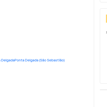
 Delgada
Ponta Delgada (São Sebastião)