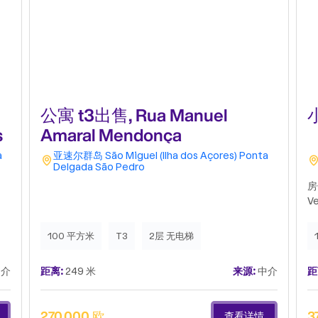
公寓 t3出售, Rua Manuel
s
Amaral Mendonça
a
亚速尔群岛
São Miguel (Ilha dos Açores)
Ponta
Delgada
São Pedro
房
V
100 平方米
T3
2层 无电梯
介
距离:
249 米
来源:
中介
距
270,000 欧
3
查看详情