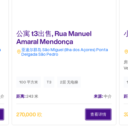
公寓 t3出售, Rua Manuel
Amaral Mendonça
a
亚速尔群岛
São Miguel (Ilha dos Açores)
Ponta
Delgada
São Pedro
房
V
100 平方米
T3
2层 无电梯
介
距离:
243 米
来源:
中介
距
270,000 欧
3
查看详情