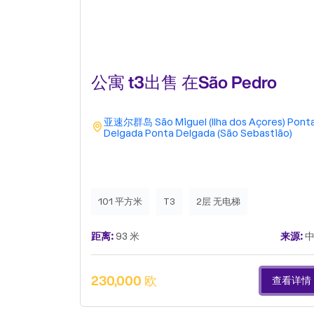
公寓 t3出售 在São Pedro
亚速尔群岛
São Miguel (Ilha dos Açores)
Pont
Delgada
Ponta Delgada (São Sebastião)
101 平方米
T3
2层 无电梯
距离:
93 米
来源:
中
230,000 欧
查看详情