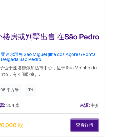
小楼房或别墅出售 在São Pedro
公寓 t3出
Gonçalo
亚速尔群岛
São Miguel (Ilha dos Açores)
Ponta
亚速尔群岛
Delgada
São Pedro
Delgada
S
子位于蓬塔德尔加达市中心，位于 Rua Moinho de
ento，有 4 间卧室。.
105 平方米
T4
200 平方米
离:
364 米
来源:
中介
距离:
593 米
70,000 欧
480,000 
查看详情