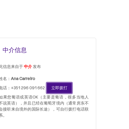
中介信息
此信息来自于
中介
发布
姓名：
Ana Carreiro
电话：+351 296 091 662
立即拨打
如果您葡语或英语OK（主要是葡语，很多当地人
不说英语），并且已经在葡萄牙境内（通常房东不
会接听来自境外的国际长途），可自行拨打电话联
系。