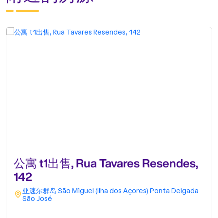
公寓 t1出售, Rua Tavares Resendes,
142
亚速尔群岛
São Miguel (Ilha dos Açores)
Ponta Delgada
São José