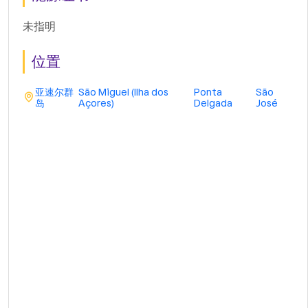
未指明
位置
亚速尔群
São Miguel (Ilha dos
Ponta
São
岛
Açores)
Delgada
José