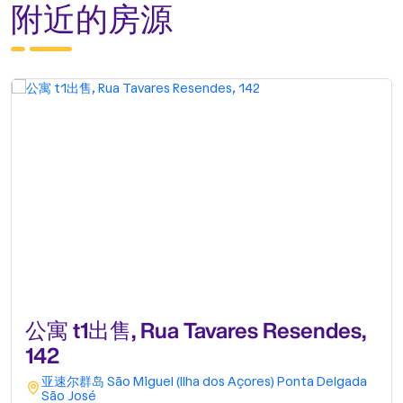
附近的房源
公寓 t1出售, Rua Tavares Resendes,
142
亚速尔群岛
São Miguel (Ilha dos Açores)
Ponta Delgada
São José